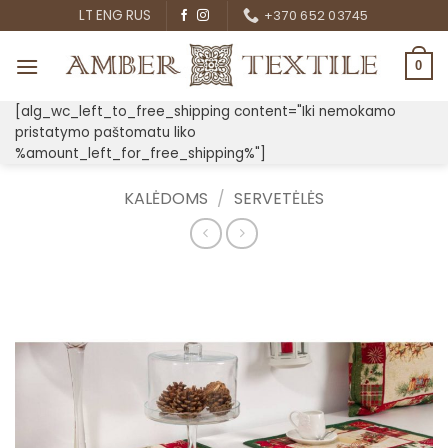
Skip
LT
ENG
RUS
+370 652 03745
to
content
0
[alg_wc_left_to_free_shipping content="Iki nemokamo
pristatymo paštomatu liko
%amount_left_for_free_shipping%"]
KALĖDOMS
/
SERVETĖLĖS