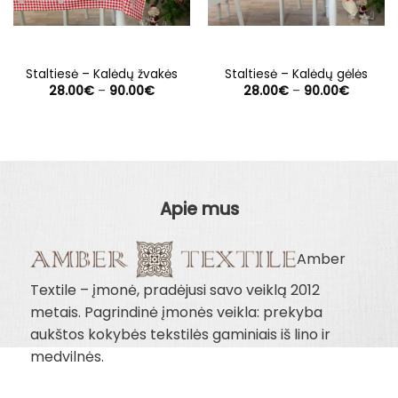
Staltiesė – Kalėdų žvakės
Staltiesė – Kalėdų gėlės
Price
Price
28.00
€
–
90.00
€
28.00
€
–
90.00
€
range:
range:
28.00€
28.00€
through
through
90.00€
90.00€
Apie mus
Amber
Textile – įmonė, pradėjusi savo veiklą 2012
metais. Pagrindinė įmonės veikla: prekyba
aukštos kokybės tekstilės gaminiais iš lino ir
medvilnės.