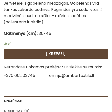
Servetėlė iš gobeleno medžiagos. Gobelenas yra
tankus žakardo audinys. Pagrindas yra sudarytas iš
medvilnės, audimo siūlai – mišrios sudėties
(poliesterio ir akrilo).
Matmenys (cm):
35×45
Liko 1
Į KREPŠELĮ
Nerandate tinkamos prekės? Susisiekite su mumis:
+370 652 03745
emilija@ambertextile.lt
APRAŠYMAS
ATSILIEPIMAI (0)