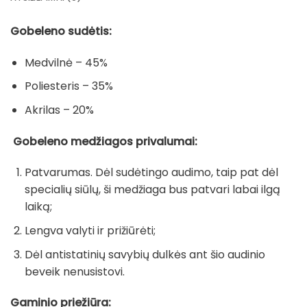
Gobeleno sudėtis:
Medvilnė – 45%
Poliesteris – 35%
Akrilas – 20%
Gobeleno medžiagos privalumai:
Patvarumas. Dėl sudėtingo audimo, taip pat dėl
specialių siūlų, ši medžiaga bus patvari labai ilgą
laiką;
Lengva valyti ir prižiūrėti;
Dėl antistatinių savybių dulkės ant šio audinio
beveik nenusistovi.
Gaminio priežiūra: