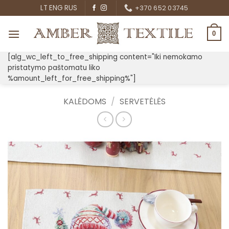
Skip
LT
ENG
RUS
+370 652 03745
to
content
0
[alg_wc_left_to_free_shipping content="Iki nemokamo
pristatymo paštomatu liko
%amount_left_for_free_shipping%"]
KALĖDOMS
/
SERVETĖLĖS