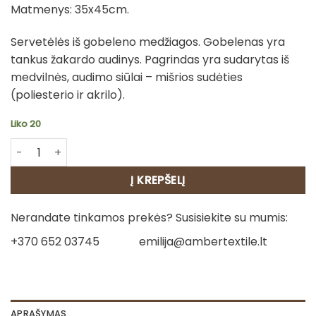
Matmenys: 35x45cm.
Servetėlės iš gobeleno medžiagos. Gobelenas yra
tankus žakardo audinys. Pagrindas yra sudarytas iš
medvilnės, audimo siūlai – mišrios sudėties
(poliesterio ir akrilo).
Liko 20
produkto kiekis: Servetėlės - Šventinė nuotaika
Į KREPŠELĮ
Nerandate tinkamos prekės? Susisiekite su mumis:
+370 652 03745
emilija@ambertextile.lt
APRAŠYMAS