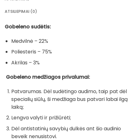
ATSILIEPIMAI (0)
Gobeleno sudėtis:
Medvilnė – 22%
Poliesteris – 75%
Akrilas – 3%
Gobeleno medžiagos privalumai:
Patvarumas. Dėl sudėtingo audimo, taip pat dėl
specialių siūlų, ši medžiaga bus patvari labai ilgą
laiką;
Lengva valyti ir prižiūrėti;
Dėl antistatinių savybių dulkės ant šio audinio
beveik nenusistovi.