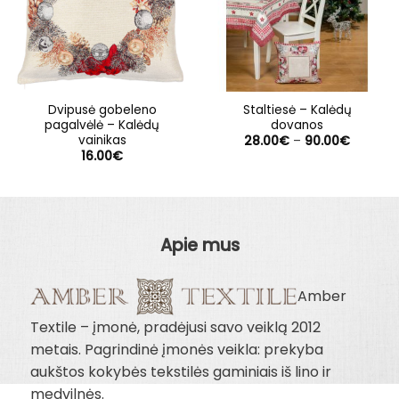
Dvipusė gobeleno
Staltiesė – Kalėdų
pagalvėlė – Kalėdų
dovanos
vainikas
Price
28.00
€
–
90.00
€
range:
16.00
€
28.00€
through
90.00€
Apie mus
Amber
Textile – įmonė, pradėjusi savo veiklą 2012
metais. Pagrindinė įmonės veikla: prekyba
aukštos kokybės tekstilės gaminiais iš lino ir
medvilnės.