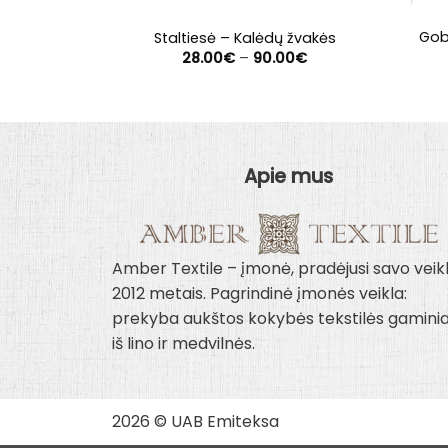
Gob
Staltiesė – Kalėdų žvakės
Price
28.00
€
–
90.00
€
range:
28.00€
through
90.00€
Apie mus
Amber Textile – įmonė, pradėjusi savo veik
2012 metais. Pagrindinė įmonės veikla:
prekyba aukštos kokybės tekstilės gaminia
iš lino ir medvilnės.
2026 © UAB Emiteksa