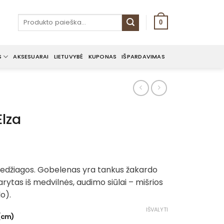
Ieškoti:
0
S
AKSESUARAI
LIETUVYBĖ
KUPONAS
IŠPARDAVIMAS
Elza
 medžiagos. Gobelenas yra tankus žakardo
rytas iš medvilnės, audimo siūlai – mišrios
lo).
IŠVALYTI
 (cm)