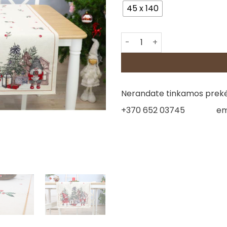
45 x 140
produkto kiekis: Stalo takeli
Nerandate tinkamos prekės
+370 652 03745
em