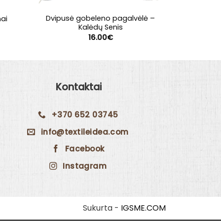
Dvipusė gobeleno pagalvėlė –
Dvipusė 
nai
Kalėdų Senis
Ka
ice
nge:
16.00
€
.00€
rough
.00€
Kontaktai
+370 652 03745
info@textileidea.com
Facebook
Instagram
Sukurta -
IGSME.COM