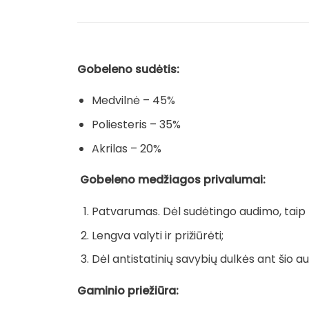
Gobeleno sudėtis:
Medvilnė – 45%
Poliesteris – 35%
Akrilas – 20%
Gobeleno medžiagos privalumai:
Patvarumas. Dėl sudėtingo audimo, taip pa
Lengva valyti ir prižiūrėti;
Dėl antistatinių savybių dulkės ant šio au
Gaminio priežiūra: