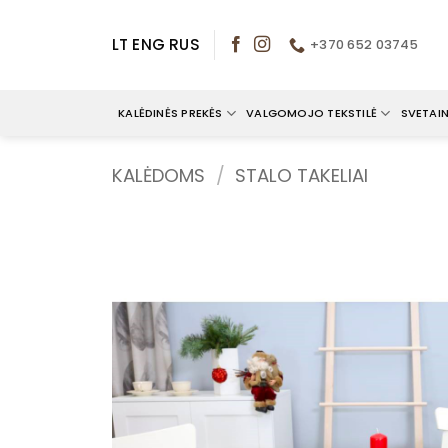
Skip
to
LT
ENG
RUS
+370 652 03745
content
KALĖDINĖS PREKĖS
VALGOMOJO TEKSTILĖ
SVETAIN
KALĖDOMS
/
STALO TAKELIAI