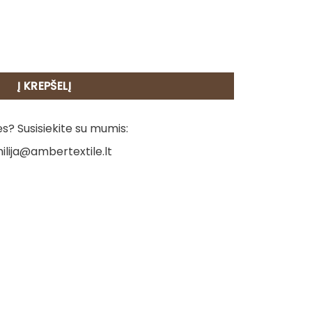
s - Elza
Į KREPŠELĮ
? Susisiekite su mumis:
ilija@ambertextile.lt