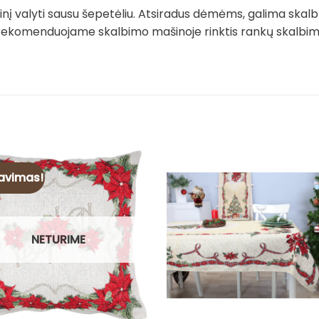
į valyti sausu šepetėliu. Atsiradus dėmėms, galima skalb
rekomenduojame skalbimo mašinoje rinktis rankų skalbimo 
avimas!
NETURIME