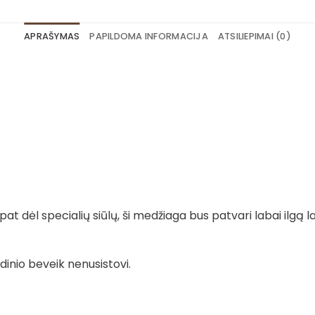
APRAŠYMAS
PAPILDOMA INFORMACIJA
ATSILIEPIMAI (0)
t dėl specialių siūlų, ši medžiaga bus patvari labai ilgą la
dinio beveik nenusistovi.