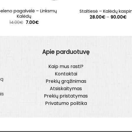
eleno pagalvėlė – Linksmų
Staltiesė – Kalėdų kaspi
Kalėdų
Pr
28.00
€
–
90.00
€
ra
Original
Current
14.00
€
7.00
€
28
price
price
th
was:
is:
90
14.00€.
7.00€.
Apie parduotuvę
Kaip mus rasti?
Kontaktai
lą
Prekių grąžinimas
Atsiskaitymas
is
Prekių pristatymas
Privatumo politika