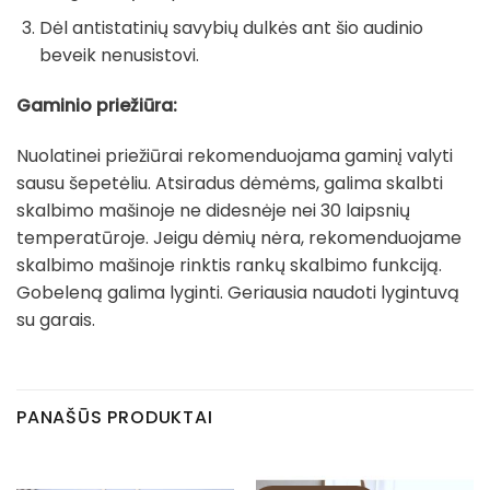
Dėl antistatinių savybių dulkės ant šio audinio
beveik nenusistovi.
Gaminio priežiūra:
Nuolatinei priežiūrai rekomenduojama gaminį valyti
sausu šepetėliu. Atsiradus dėmėms, galima skalbti
skalbimo mašinoje ne didesnėje nei 30 laipsnių
temperatūroje. Jeigu dėmių nėra, rekomenduojame
skalbimo mašinoje rinktis rankų skalbimo funkciją.
Gobeleną galima lyginti. Geriausia naudoti lygintuvą
su garais.
PANAŠŪS PRODUKTAI