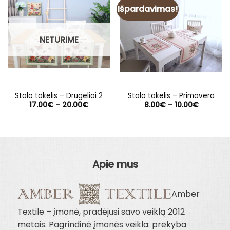
Išpardavimas!
NETURIME
Stalo takelis – Drugeliai 2
Stalo takelis – Primavera
Price
Price
17.00
€
–
20.00
€
8.00
€
–
10.00
€
range:
range:
17.00€
8.00€
through
through
20.00€
10.00€
Apie mus
Amber
Textile – įmonė, pradėjusi savo veiklą 2012
metais. Pagrindinė įmonės veikla: prekyba