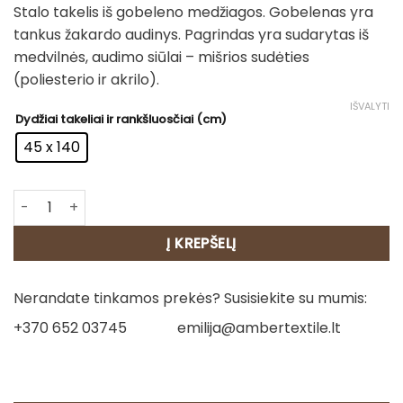
Stalo takelis iš gobeleno medžiagos. Gobelenas yra
tankus žakardo audinys. Pagrindas yra sudarytas iš
medvilnės, audimo siūlai – mišrios sudėties
(poliesterio ir akrilo).
IŠVALYTI
Dydžiai takeliai ir rankšluosčiai (cm)
45 x 140
produkto kiekis: Stalo takelis - Provanso romantika
Į KREPŠELĮ
Nerandate tinkamos prekės? Susisiekite su mumis:
+370 652 03745
emilija@ambertextile.lt