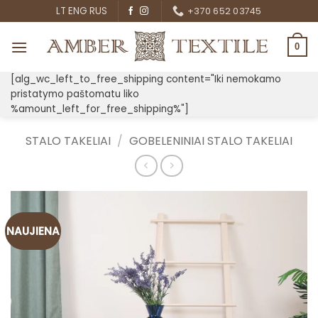
Skip
LT
ENG
RUS
+370 652 03745
to
content
0
[alg_wc_left_to_free_shipping content="Iki nemokamo
pristatymo paštomatu liko
%amount_left_for_free_shipping%"]
STALO TAKELIAI
/
GOBELENINIAI STALO TAKELIAI
NAUJIENA