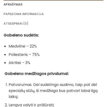
APRAŠYMAS
PAPILDOMA INFORMACIJA
ATSILIEPIMAI (0)
Gobeleno sudėtis:
Medvilnė – 22%
Poliesteris – 75%
Akrilas – 3%
Gobeleno medžiagos privalumai:
Patvarumas. Dėl sudėtingo audimo, taip pat dėl
specialių siūlų, ši medžiaga bus patvari labai ilgą
laiką;
Lengva valyti ir prižiūrėti;