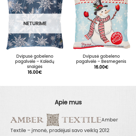
NETURIME
Dvipusė gobeleno
Dvipusė gobeleno
pagalvėlė – Kalėdų
pagalvėlė – Besmegenis
snaigės
16.00
€
16.00
€
Apie mus
Amber
Textile – įmonė, pradėjusi savo veiklą 2012