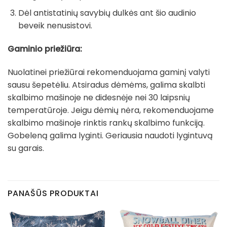
Dėl antistatinių savybių dulkės ant šio audinio
beveik nenusistovi.
Gaminio priežiūra:
Nuolatinei priežiūrai rekomenduojama gaminį valyti
sausu šepetėliu. Atsiradus dėmėms, galima skalbti
skalbimo mašinoje ne didesnėje nei 30 laipsnių
temperatūroje. Jeigu dėmių nėra, rekomenduojame
skalbimo mašinoje rinktis rankų skalbimo funkciją.
Gobeleną galima lyginti. Geriausia naudoti lygintuvą
su garais.
PANAŠŪS PRODUKTAI