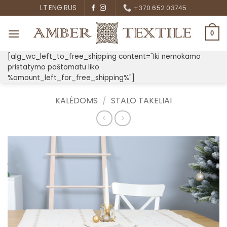
Skip
LT
ENG
RUS
+370 652 03745
to
content
0
[alg_wc_left_to_free_shipping content="Iki nemokamo
pristatymo paštomatu liko
%amount_left_for_free_shipping%"]
KALĖDOMS
/
STALO TAKELIAI