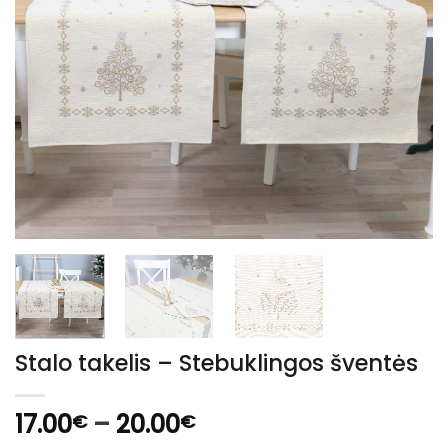
Stalo takelis – Stebuklingos šventės
Price
17.00
–
20.00
€
€
range: