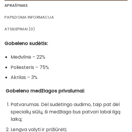
APRAŠYMAS
PAPILDOMA INFORMACIJA
ATSILIEPIMAI (0)
Gobeleno sudėtis:
Medvilnė – 22%
Poliesteris – 75%
Akrilas – 3%
Gobeleno medžiagos privalumai:
Patvarumas. Dėl sudėtingo audimo, taip pat dėl
specialių siūlų, ši medžiaga bus patvari labai ilgą
laiką;
Lengva valyti ir prižiūrėti;