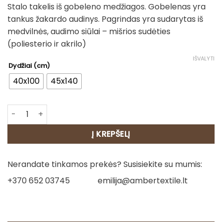
Stalo takelis iš gobeleno medžiagos. Gobelenas yra
17.00€
tankus žakardo audinys. Pagrindas yra sudarytas iš
through
medvilnės, audimo siūlai – mišrios sudėties
20.00€
(poliesterio ir akrilo)
IŠVALYTI
Dydžiai (cm)
40x100
45x140
produkto kiekis: Stalo takelis - Stebuklingos šventės
Į KREPŠELĮ
Nerandate tinkamos prekės? Susisiekite su mumis:
+370 652 03745
emilija@ambertextile.lt