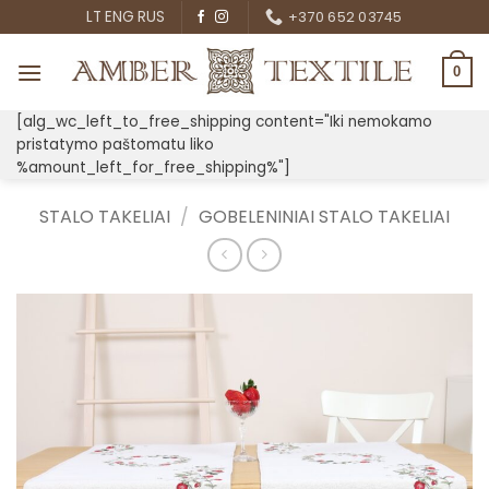
Skip
LT
ENG
RUS
+370 652 03745
to
content
0
[alg_wc_left_to_free_shipping content="Iki nemokamo
pristatymo paštomatu liko
%amount_left_for_free_shipping%"]
STALO TAKELIAI
/
GOBELENINIAI STALO TAKELIAI