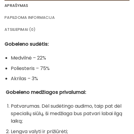
APRAŠYMAS
PAPILDOMA INFORMACIJA
ATSILIEPIMAI (0)
Gobeleno sudėtis:
Medvilnė – 22%
Poliesteris – 75%
Akrilas – 3%
Gobeleno medžiagos privalumai:
Patvarumas. Dėl sudėtingo audimo, taip pat dėl
specialių siūlų, ši medžiaga bus patvari labai ilgą
laiką;
Lengva valyti ir prižiūrėti;