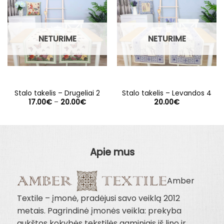
NETURIME
NETURIME
Stalo takelis – Drugeliai 2
Stalo takelis – Levandos 4
Price
17.00
€
–
20.00
€
20.00
€
range:
17.00€
through
20.00€
Apie mus
Amber
Textile – įmonė, pradėjusi savo veiklą 2012
metais. Pagrindinė įmonės veikla: prekyba
aukštos kokybės tekstilės gaminiais iš lino ir