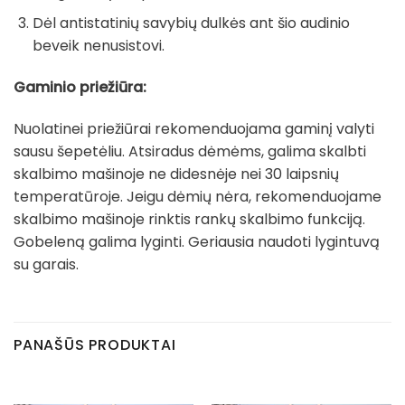
Dėl antistatinių savybių dulkės ant šio audinio
beveik nenusistovi.
Gaminio priežiūra:
Nuolatinei priežiūrai rekomenduojama gaminį valyti
sausu šepetėliu. Atsiradus dėmėms, galima skalbti
skalbimo mašinoje ne didesnėje nei 30 laipsnių
temperatūroje. Jeigu dėmių nėra, rekomenduojame
skalbimo mašinoje rinktis rankų skalbimo funkciją.
Gobeleną galima lyginti. Geriausia naudoti lygintuvą
su garais.
PANAŠŪS PRODUKTAI