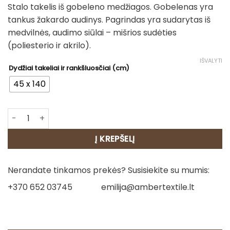
Stalo takelis iš gobeleno medžiagos. Gobelenas yra
tankus žakardo audinys. Pagrindas yra sudarytas iš
medvilnės, audimo siūlai – mišrios sudėties
(poliesterio ir akrilo).
IŠVALYTI
Dydžiai takeliai ir rankšluosčiai (cm)
45 x 140
produkto kiekis: Stalo takelis - Žemuogės
Į KREPŠELĮ
Nerandate tinkamos prekės? Susisiekite su mumis:
+370 652 03745
emilija@ambertextile.lt