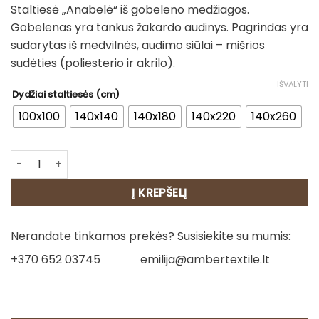
Staltiesė „Anabelė“ iš gobeleno medžiagos.
14.00€
Gobelenas yra tankus žakardo audinys. Pagrindas yra
through
sudarytas iš medvilnės, audimo siūlai – mišrios
45.00€
sudėties (poliesterio ir akrilo).
IŠVALYTI
Dydžiai staltiesės (cm)
100x100
140x140
140x180
140x220
140x260
produkto kiekis: Staltiesė - Anabelė
Į KREPŠELĮ
Nerandate tinkamos prekės? Susisiekite su mumis:
+370 652 03745
emilija@ambertextile.lt