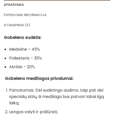
APRAŠYMAS
PAPILDOMA INFORMACIJA
ATSILIEPIMAI (0)
Gobeleno sudėtis:
Medvilnė – 45%
Poliesteris – 35%
Akrilas – 20%
Gobeleno medžiagos privalumai:
Patvarumas. Dėl sudėtingo audimo, taip pat dėl
specialių siūlų, ši medžiaga bus patvari labai ilgą
laiką;
Lengva valyti ir prižiūrėti;