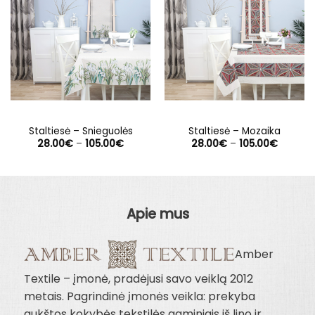
Staltiesė – Snieguolės
Staltiesė – Mozaika
Price
Price
28.00
€
–
105.00
€
28.00
€
–
105.00
€
range:
range:
28.00€
28.00€
through
through
105.00€
105.00€
Apie mus
Amber
Textile – įmonė, pradėjusi savo veiklą 2012
metais. Pagrindinė įmonės veikla: prekyba
aukštos kokybės tekstilės gaminiais iš lino ir