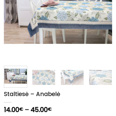
Staltiesė – Anabelė
Price
14.00
–
45.00
€
€
range: