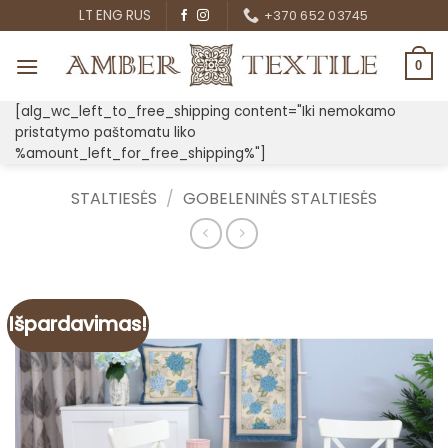
Skip
LT
ENG
RUS
+370 652 03745
to
content
0
[alg_wc_left_to_free_shipping content="Iki nemokamo
pristatymo paštomatu liko
%amount_left_for_free_shipping%"]
STALTIESĖS
/
GOBELENINĖS STALTIESĖS
Išpardavimas!