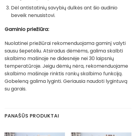
Dėl antistatinių savybių dulkės ant šio audinio
beveik nenusistovi.
Gaminio priežiūra:
Nuolatinei priežiūrai rekomenduojama gaminį valyti
sausu šepetėliu. Atsiradus dėmėms, galima skalbti
skalbimo mašinoje ne didesnėje nei 30 laipsnių
temperatūroje. Jeigu dėmių nėra, rekomenduojame
skalbimo mašinoje rinktis rankų skalbimo funkciją.
Gobeleną galima lyginti. Geriausia naudoti lygintuvą
su garais.
PANAŠŪS PRODUKTAI