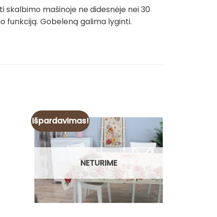
ti skalbimo mašinoje ne didesnėje nei 30
funkciją. Gobeleną galima lyginti.
Išpardavimas!
Išpardavim
ice
nge:
.00€
rough
.00€
NETURIME