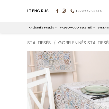
Skip
to
LT
ENG
RUS
+370 652 03745
content
KALĖDINĖS PREKĖS
VALGOMOJO TEKSTILĖ
SVETAIN
STALTIESĖS
/
GOBELENINĖS STALTIESĖ