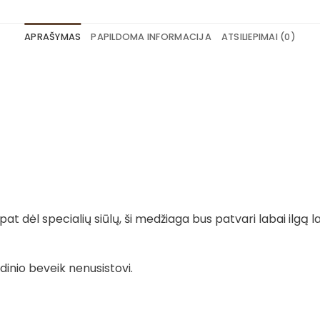
APRAŠYMAS
PAPILDOMA INFORMACIJA
ATSILIEPIMAI (0)
t dėl specialių siūlų, ši medžiaga bus patvari labai ilgą la
dinio beveik nenusistovi.