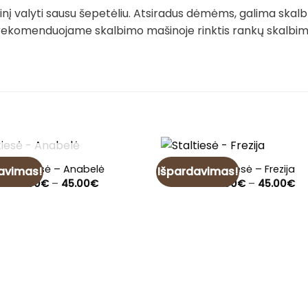
į valyti sausu šepetėliu. Atsiradus dėmėms, galima skalb
rekomenduojame skalbimo mašinoje rinktis rankų skalbimo 
NETURIME
Staltiesė – Anabelė
Staltiesė – Frezija
avimas!
Išpardavimas!
Price
Pr
14.00
€
–
45.00
€
28.00
€
–
45.00
€
range:
ra
14.00€
28
through
th
45.00€
45