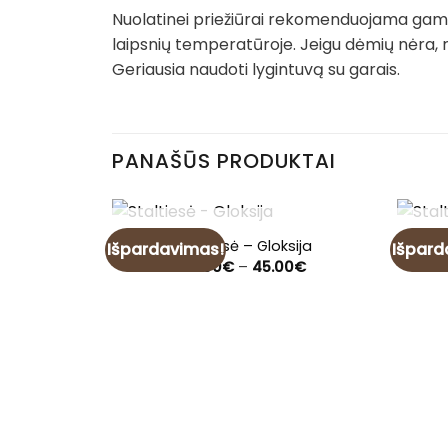
Nuolatinei priežiūrai rekomenduojama gamin
laipsnių temperatūroje. Jeigu dėmių nėra, 
Geriausia naudoti lygintuvą su garais.
PANAŠŪS PRODUKTAI
NETURIME
Staltiesė – Gloksija
Išpardavimas!
Išpard
Price
14.00
€
–
45.00
€
range:
14.00€
through
45.00€