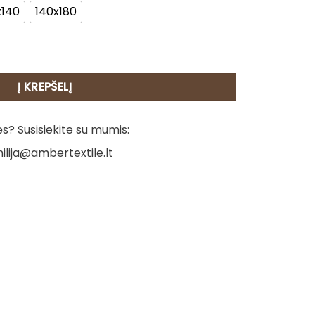
x140
140x180
 Malaga
Į KREPŠELĮ
? Susisiekite su mumis:
ilija@ambertextile.lt