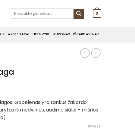
Ieškoti:
0
S
AKSESUARAI
LIETUVYBĖ
KUPONAS
IŠPARDAVIMAS
laga
rice
ange:
žiagos. Gobelenas yra tankus žakardo
8.00€
rytas iš medvilnės, audimo siūlai – mišrios
hrough
lo).
0.00€
IŠVALYTI