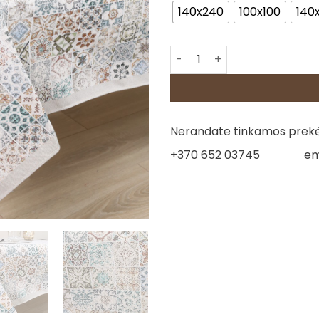
140x240
100x100
140
produkto kiekis: Staltiesė -
Nerandate tinkamos prekės
+370 652 03745
em