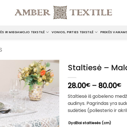
ĖS IR MIEGAMOJO TEKSTILĖ
VONIOS, PIRTIES TEKSTILĖ
PREKĖS VAIKAM
S
Staltiesė – Ma
P
28.00
–
80.00
€
€
r
Staltiesė iš gobeleno med
2
audinys. Pagrindas yra suda
t
sudėties (poliesterio ir akri
8
Dydžiai staltiesės (cm)