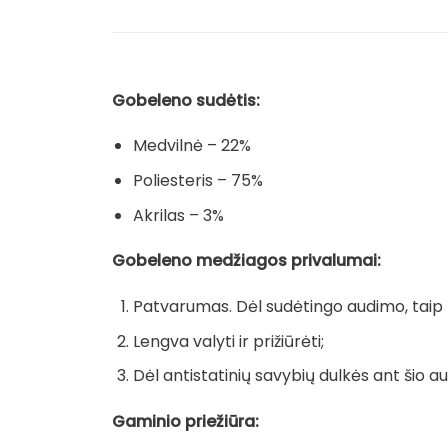
Gobeleno sudėtis:
Medvilnė – 22%
Poliesteris – 75%
Akrilas – 3%
Gobeleno medžiagos privalumai:
Patvarumas. Dėl sudėtingo audimo, taip pa
Lengva valyti ir prižiūrėti;
Dėl antistatinių savybių dulkės ant šio au
Gaminio priežiūra: