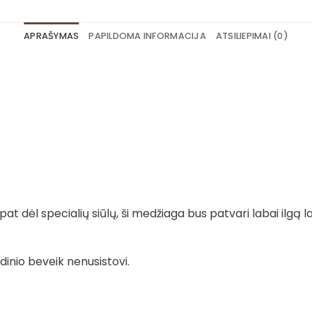
APRAŠYMAS
PAPILDOMA INFORMACIJA
ATSILIEPIMAI (0)
t dėl specialių siūlų, ši medžiaga bus patvari labai ilgą la
dinio beveik nenusistovi.