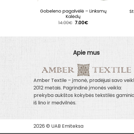
Gobeleno pagalvėlė – Linksmų
St
Kalėdų
Original
Current
14.00
€
7.00
€
price
price
was:
is:
14.00€.
7.00€.
Apie mus
Amber Textile – įmonė, pradėjusi savo veik
2012 metais. Pagrindinė įmonės veikla:
prekyba aukštos kokybės tekstilės gaminia
iš lino ir medvilnės.
2026 © UAB Emiteksa