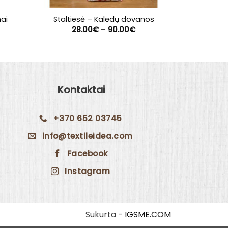
nai
Staltiesė – Kalėdų dovanos
Stalti
ice
Price
28.00
€
–
90.00
€
28
nge:
range:
.00€
28.00€
rough
through
.00€
90.00€
Kontaktai
+370 652 03745
info@textileidea.com
Facebook
Instagram
Sukurta -
IGSME.COM