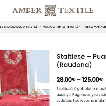
ĖS IR MIEGAMOJO TEKSTILĖ
VONIOS, PIRTIES TEKSTILĖ
PREKĖS VAIKAM
Staltiesė – Pua
(Raudona)
P
28.00
–
125.00
€
€
r
Staltiesė iš gobeleno med
2
audinys. Pagrindas yra suda
t
sudėties (poliesterio ir akri
1