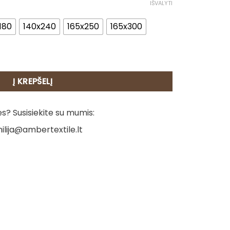
IŠVALYTI
180
140x240
165x250
165x300
 Puansetijų vainikas (Raudona)
Į KREPŠELĮ
? Susisiekite su mumis:
ilija@ambertextile.lt