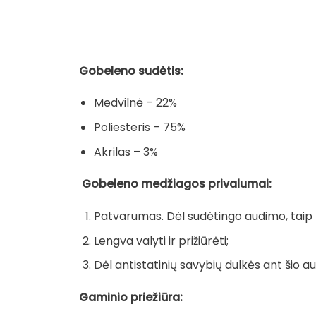
Gobeleno sudėtis:
Medvilnė – 22%
Poliesteris – 75%
Akrilas – 3%
Gobeleno medžiagos privalumai:
Patvarumas. Dėl sudėtingo audimo, taip pa
Lengva valyti ir prižiūrėti;
Dėl antistatinių savybių dulkės ant šio au
Gaminio priežiūra: