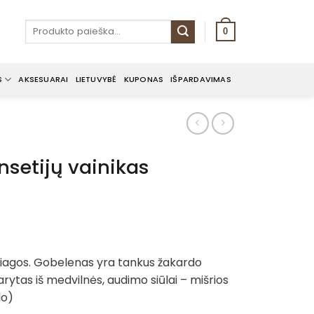
Ieškoti:
0
S
AKSESUARAI
LIETUVYBĖ
KUPONAS
IŠPARDAVIMAS
nsetijų vainikas
rice
ange:
žiagos. Gobelenas yra tankus žakardo
8.00€
rytas iš medvilnės, audimo siūlai – mišrios
hrough
lo)
25.00€