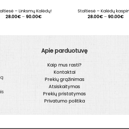
altiesė – Linksmų Kalėdų!
Staltiesė – Kalėdų kaspi
Price
Pr
28.00
€
–
90.00
€
28.00
€
–
90.00
€
range:
ra
28.00€
28
through
th
90.00€
90
Apie parduotuvę
Kaip mus rasti?
Kontaktai
lą
Prekių grąžinimas
Atsiskaitymas
is
Prekių pristatymas
Privatumo politika