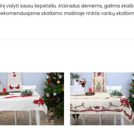
į valyti sausu šepetėliu. Atsiradus dėmėms, galima skalb
rekomenduojame skalbimo mašinoje rinktis rankų skalbimo 