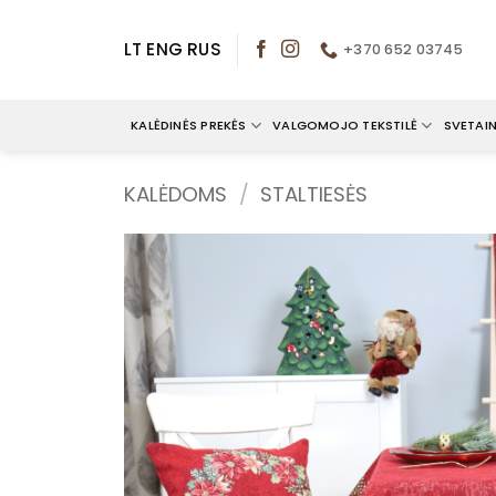
Skip
to
LT
ENG
RUS
+370 652 03745
content
KALĖDINĖS PREKĖS
VALGOMOJO TEKSTILĖ
SVETAIN
KALĖDOMS
/
STALTIESĖS