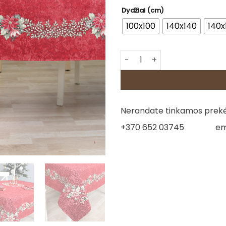
Dydžiai (cm)
100x100
140x140
140x
produkto kiekis: Staltiesė -
Nerandate tinkamos prekės
+370 652 03745
em