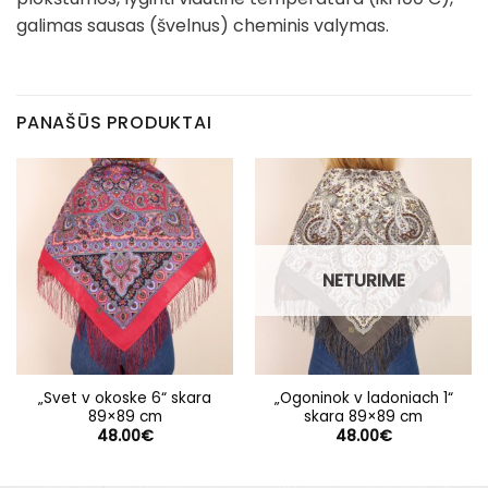
galimas sausas (švelnus) cheminis valymas.
PANAŠŪS PRODUKTAI
NETURIME
„Svet v okoske 6“ skara
„Ogoninok v ladoniach 1“
89×89 cm
skara 89×89 cm
48.00
€
48.00
€