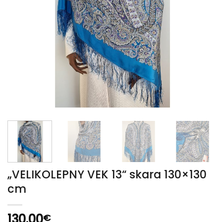
„VELIKOLEPNY VEK 13“ skara 130×130
cm
130.00
€