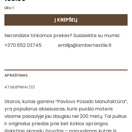
Liko 1
Į KREPŠELĮ
Nerandate tinkamos prekės? Susisiekite su mumis:
+370 652 03745
emilija@ambertextile.lt
APRAŠYMAS
ATSILIEPIMAI (0)
Skaros, kurias gamina “Pavlovo Posado Manufaktūra”,
yra populiarus aksesuaras, kuris puošia moteris
visame pasaulyje jau daugiau nei 200 metų. Tai puikus
ir originalus priedas prie bet kokios aprangos.
Išskirtinis skarelių bruožas – papuošimas kutais iš