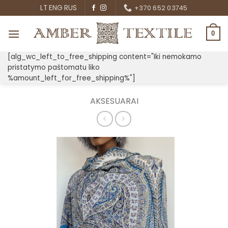
Skip
LT
ENG
RUS
+370 652 03745
to
content
0
[alg_wc_left_to_free_shipping content="Iki nemokamo
pristatymo paštomatu liko
%amount_left_for_free_shipping%"]
AKSESUARAI