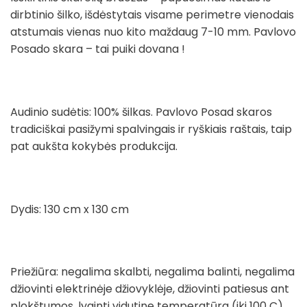
dirbtinio šilko, išdėstytais visame perimetre vienodais
atstumais vienas nuo kito maždaug 7-10 mm. Pavlovo
Posado skara – tai puiki dovana !
Audinio sudėtis: 100% šilkas. Pavlovo Posad skaros
tradiciškai pasižymi spalvingais ir ryškiais raštais, taip
pat aukšta kokybės produkcija.
Dydis: 130 cm x 130 cm
Priežiūra: negalima skalbti, negalima balinti, negalima
džiovinti elektrinėje džiovyklėje, džiovinti patiesus ant
plokštumos, lyginti vidutine temperatūra (iki 100 C),