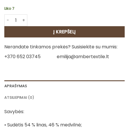
Liko 7
produkto kiekis: Virtuvinis rankšluostis - Širdelės su nėrinu
Į KREPŠELĮ
Nerandate tinkamos prekės? Susisiekite su mumis:
+370 652 03745
emilija@ambertextile.lt
APRAŠYMAS
ATSILIEPIMAI (0)
Savybės:
• Sudėtis 54 % linas, 46 % medvilnė;