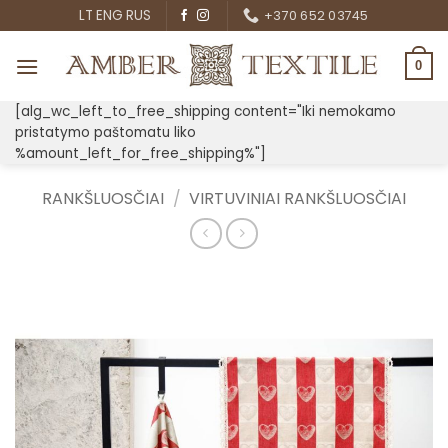
Skip
LT
ENG
RUS
+370 652 03745
to
content
0
[alg_wc_left_to_free_shipping content="Iki nemokamo
pristatymo paštomatu liko
%amount_left_for_free_shipping%"]
RANKŠLUOSČIAI
/
VIRTUVINIAI RANKŠLUOSČIAI