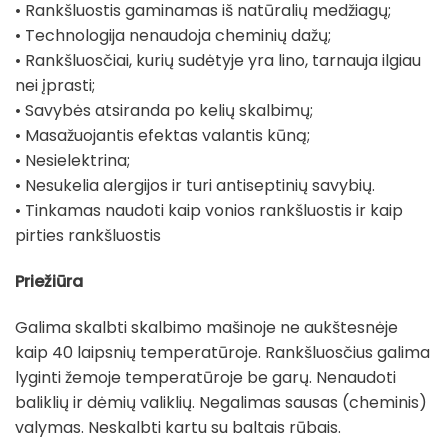
• Rankšluostis gaminamas iš natūralių medžiagų;
• Technologija nenaudoja cheminių dažų;
• Rankšluosčiai, kurių sudėtyje yra lino, tarnauja ilgiau
nei įprasti;
• Savybės atsiranda po kelių skalbimų;
• Masažuojantis efektas valantis kūną;
• Nesielektrina;
• Nesukelia alergijos ir turi antiseptinių savybių.
• Tinkamas naudoti kaip vonios rankšluostis ir kaip
pirties rankšluostis
Priežiūra
Galima skalbti skalbimo mašinoje ne aukštesnėje
kaip 40 laipsnių temperatūroje. Rankšluosčius galima
lyginti žemoje temperatūroje be garų. Nenaudoti
baliklių ir dėmių valiklių. Negalimas sausas (cheminis)
valymas. Neskalbti kartu su baltais rūbais.