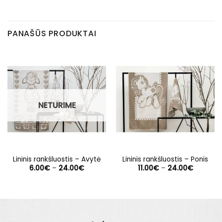
PANAŠŪS PRODUKTAI
NETURIME
Lininis rankšluostis – Avytė
Lininis rankšluostis – Ponis
Price
Price
6.00
€
–
24.00
€
11.00
€
–
24.00
€
range:
range:
6.00€
11.00€
through
through
24.00€
24.00€