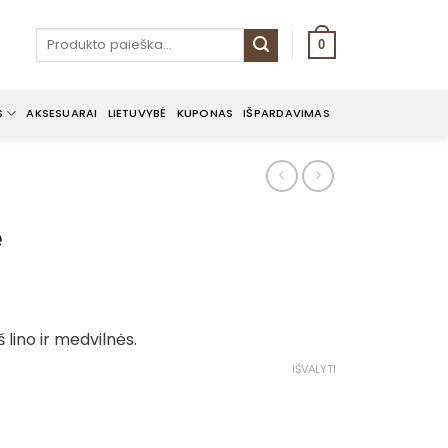
Ieškoti:
0
S
AKSESUARAI
LIETUVYBĖ
KUPONAS
IŠPARDAVIMAS
ė
e
e:
 lino ir medvilnės.
0€
ough
IŠVALYTI
0€