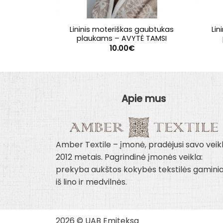
Lininis moteriškas gaubtukas
Lin
plaukams – AVYTĖ TAMSI
10.00
€
Apie mus
Amber Textile – įmonė, pradėjusi savo veik
2012 metais. Pagrindinė įmonės veikla:
prekyba aukštos kokybės tekstilės gaminia
iš lino ir medvilnės.
2026 © UAB Emiteksa