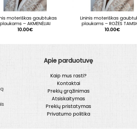
inis moteriškas gaubtukas
Lininis moteriškas gaubt
plaukams – AKMENĖLIAI
plaukams – ROŽĖS TAMS
10.00
€
10.00
€
Apie parduotuvę
Kaip mus rasti?
Kontaktai
lą
Prekių grąžinimas
Atsiskaitymas
is
Prekių pristatymas
Privatumo politika