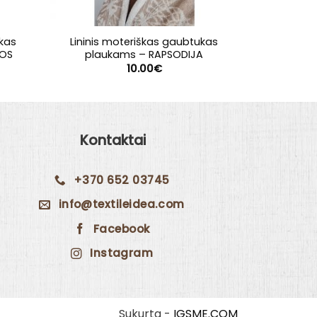
ukas
Lininis moteriškas gaubtukas
P
IOS
plaukams – RAPSODIJA
10.00
€
Kontaktai
+370 652 03745
info@textileidea.com
Facebook
Instagram
Sukurta -
IGSME.COM