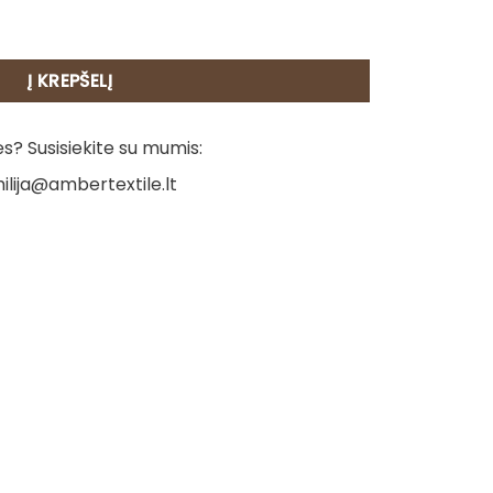
šinė
Į KREPŠELĮ
? Susisiekite su mumis:
ilija@ambertextile.lt