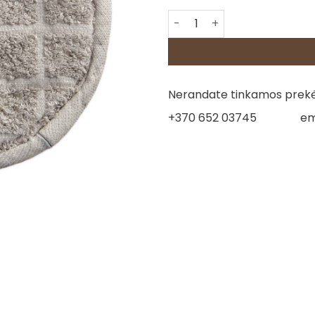
produkto kiekis: Apvali plau
Nerandate tinkamos prekės
+370 652 03745
em