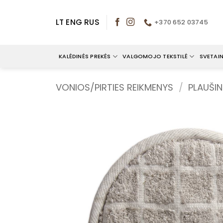
Skip
to
LT
ENG
RUS
+370 652 03745
content
KALĖDINĖS PREKĖS
VALGOMOJO TEKSTILĖ
SVETAIN
VONIOS/PIRTIES REIKMENYS
/
PLAUŠIN