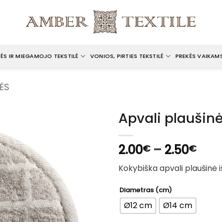
ĖS IR MIEGAMOJO TEKSTILĖ
VONIOS, PIRTIES TEKSTILĖ
PREKĖS VAIKAM
ĖS
Apvali plaušin
Pric
2.00
–
2.50
€
€
rang
Kokybiška apvali plaušinė iš
2.0
thr
Diametras (cm)
2.5
Ø12 cm
Ø14 cm