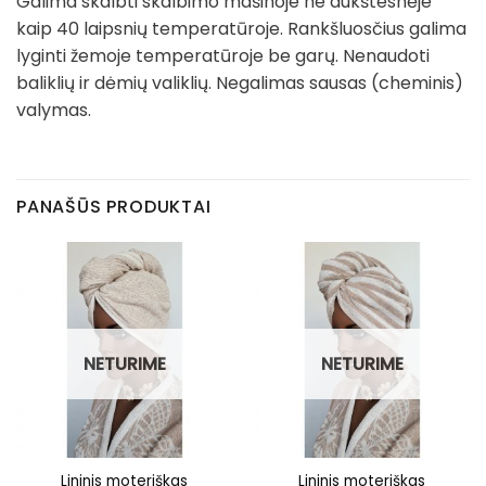
Galima skalbti skalbimo mašinoje ne aukštesnėje
kaip 40 laipsnių temperatūroje. Rankšluosčius galima
lyginti žemoje temperatūroje be garų. Nenaudoti
baliklių ir dėmių valiklių. Negalimas sausas (cheminis)
valymas.
PANAŠŪS PRODUKTAI
NETURIME
NETURIME
Lininis moteriškas
Lininis moteriškas