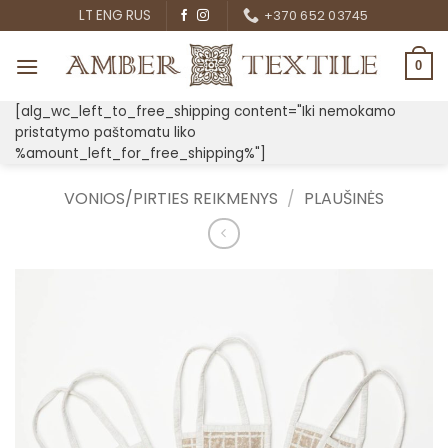
Skip
LT
ENG
RUS
+370 652 03745
to
content
0
[alg_wc_left_to_free_shipping content="Iki nemokamo
pristatymo paštomatu liko
%amount_left_for_free_shipping%"]
VONIOS/PIRTIES REIKMENYS
/
PLAUŠINĖS