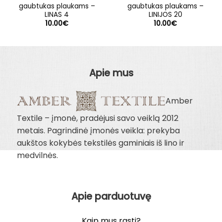
gaubtukas plaukams –
gaubtukas plaukams –
LINAS 4
LINIJOS 20
10.00
€
10.00
€
Apie mus
Amber
Textile – įmonė, pradėjusi savo veiklą 2012
metais. Pagrindinė įmonės veikla: prekyba
aukštos kokybės tekstilės gaminiais iš lino ir
medvilnės.
Apie parduotuvę
Kaip mus rasti?