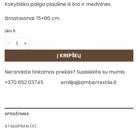
Kokybiška pailga plaušinė iš lino ir medvilnės.
Išmatavimai: 15×66 cm
Liko 5
produkto kiekis: Pailga plaušinė
Į KREPŠELĮ
Nerandate tinkamos prekės? Susisiekite su mumis:
+370 652 03745
emilija@ambertextile.lt
APRAŠYMAS
ATSILIEPIMAI (0)