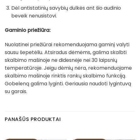
Dėl antistatinių savybių dulkės ant šio audinio
beveik nenusistovi.
Gaminio priežiūra:
Nuolatinei priežiūrai rekomenduojama gaminį valyti
sausu šepetėliu. Atsiradus dėmėms, galima skalbti
skalbimo mašinoje ne didesnėje nei 30 laipsnių
temperatūroje. Jeigu dėmių nėra, rekomenduojame
skalbimo mašinoje rinktis rankų skalbimo funkciją.
Gobeleną galima lyginti. Geriausia naudoti lygintuvą
su garais.
PANAŠŪS PRODUKTAI