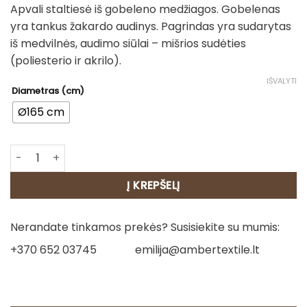
Apvali staltiesė iš gobeleno medžiagos. Gobelenas
yra tankus žakardo audinys. Pagrindas yra sudarytas
iš medvilnės, audimo siūlai – mišrios sudėties
(poliesterio ir akrilo).
IŠVALYTI
Diametras (cm)
Ø165 cm
produkto kiekis: Apvali Staltiesė - Vasaros pieva
Į KREPŠELĮ
Nerandate tinkamos prekės? Susisiekite su mumis:
+370 652 03745
emilija@ambertextile.lt