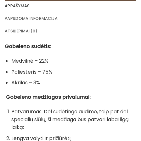
APRAŠYMAS
PAPILDOMA INFORMACIJA
ATSILIEPIMAI (0)
Gobeleno sudėtis:
Medvilnė – 22%
Poliesteris – 75%
Akrilas – 3%
Gobeleno medžiagos privalumai:
Patvarumas. Dėl sudėtingo audimo, taip pat dėl
specialių siūlų, ši medžiaga bus patvari labai ilgą
laiką;
Lengva valyti ir prižiūrėti;