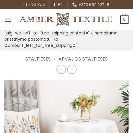
Skip
LT
ENG
RUS
+370 652 03745
to
content
0
[alg_wc_left_to_free_shipping content="Iki nemokamo
pristatymo paštomatu liko
%amount_left_for_free_shipping%"]
STALTIESĖS
/
APVALIOS STALTIESĖS