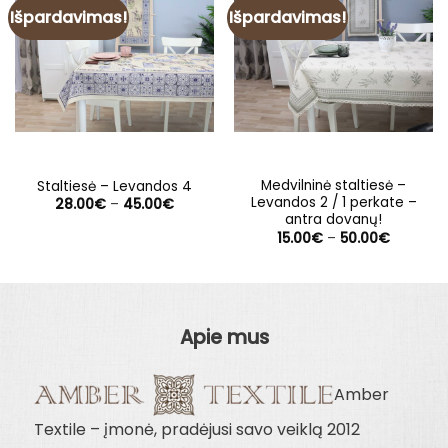
Išpardavimas!
Išpardavimas!
Medvilninė staltiesė –
Staltiesė – Levandos 4
Levandos 2 / 1 perkate –
Price
28.00
€
–
45.00
€
range:
antra dovanų!
28.00€
Price
15.00
€
–
50.00
€
through
range:
45.00€
15.00€
through
50.00€
Apie mus
Amber
Textile – įmonė, pradėjusi savo veiklą 2012