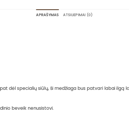
APRAŠYMAS
ATSILIEPIMAI (0)
t dėl specialių siūlų, ši medžiaga bus patvari labai ilgą la
dinio beveik nenusistovi.