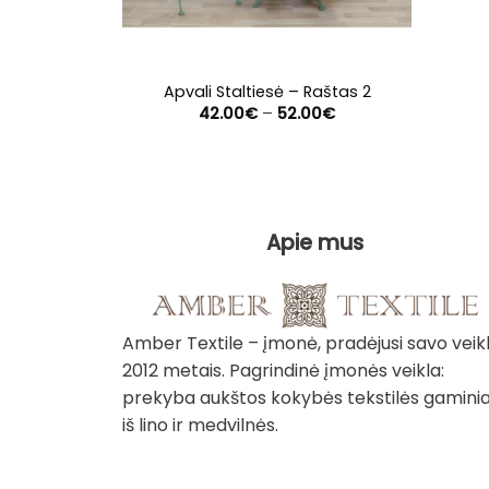
Apvali Staltiesė – Raštas 2
Price
42.00
€
–
52.00
€
range:
42.00€
through
52.00€
Apie mus
Amber Textile – įmonė, pradėjusi savo veik
2012 metais. Pagrindinė įmonės veikla:
prekyba aukštos kokybės tekstilės gaminia
iš lino ir medvilnės.