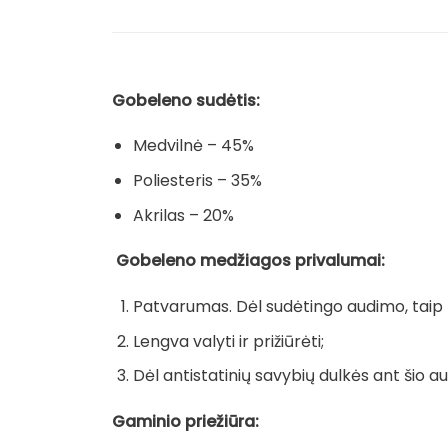
Gobeleno sudėtis:
Medvilnė – 45%
Poliesteris – 35%
Akrilas – 20%
Gobeleno medžiagos privalumai:
Patvarumas. Dėl sudėtingo audimo, taip pa
Lengva valyti ir prižiūrėti;
Dėl antistatinių savybių dulkės ant šio au
Gaminio priežiūra: