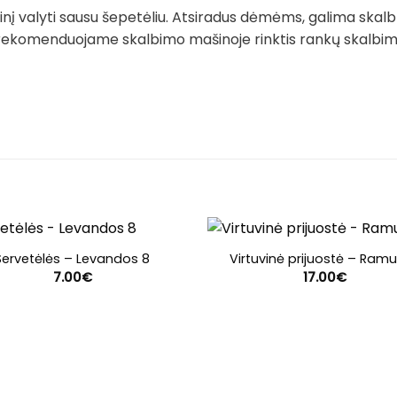
į valyti sausu šepetėliu. Atsiradus dėmėms, galima skalb
rekomenduojame skalbimo mašinoje rinktis rankų skalbimo 
Servetėlės – Levandos 8
Virtuvinė prijuostė – Ram
7.00
€
17.00
€