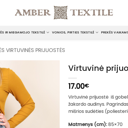
ĖS IR MIEGAMOJO TEKSTILĖ
VONIOS, PIRTIES TEKSTILĖ
PREKĖS VAIKAM
ĖS VIRTUVINĖS PRIJUOSTĖS
Virtuvinė priju
17.00
€
Virtuvinė prijuostė iš go
žakardo audinys. Pagrindas
mišrios sudėties (poliesterio
Matmenys (cm):
85×70