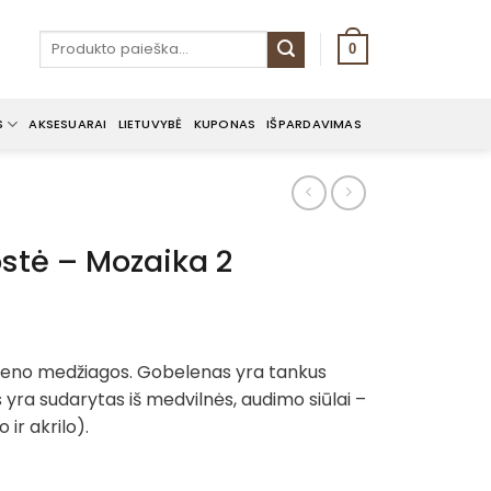
Ieškoti:
0
S
AKSESUARAI
LIETUVYBĖ
KUPONAS
IŠPARDAVIMAS
ostė – Mozaika 2
beleno medžiagos. Gobelenas yra tankus
 yra sudarytas iš medvilnės, audimo siūlai –
 ir akrilo).