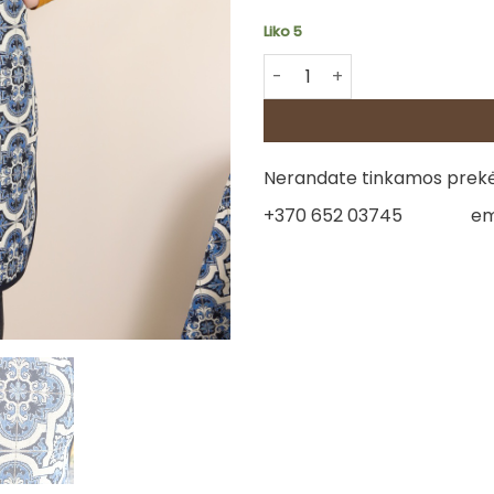
Liko 5
produkto kiekis: Virtuvinė p
Nerandate tinkamos prekės
+370 652 03745
em