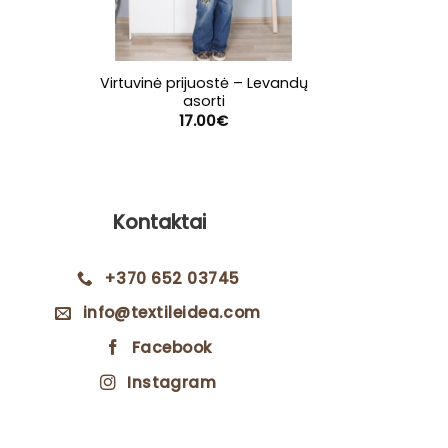
Virtuvinė prijuostė – Levandų
Virtuvi
asorti
17.00
€
Kontaktai
+370 652 03745
info@textileidea.com
Facebook
Instagram