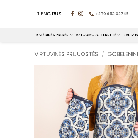
Skip
to
LT
ENG
RUS
+370 652 03745
content
KALĖDINĖS PREKĖS
VALGOMOJO TEKSTILĖ
SVETAIN
VIRTUVINĖS PRIJUOSTĖS
/
GOBELENIN