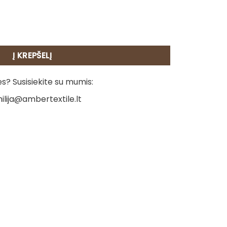
rijuostė - Mozaika 2
Į KREPŠELĮ
? Susisiekite su mumis:
ilija@ambertextile.lt