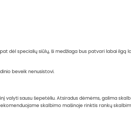
t dėl specialių siūlų, ši medžiaga bus patvari labai ilgą la
dinio beveik nenusistovi.
į valyti sausu šepetėliu. Atsiradus dėmėms, galima skalb
rekomenduojame skalbimo mašinoje rinktis rankų skalbimo 