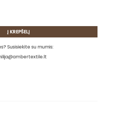
rijuostė - Mozaika
Į KREPŠELĮ
? Susisiekite su mumis:
ilija@ambertextile.lt