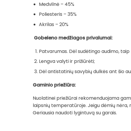
Medvilnė – 45%
Poliesteris – 35%
Akrilas – 20%
Gobeleno medžiagos privalumai:
Patvarumas. Dėl sudėtingo audimo, taip pa
Lengva valyti ir prižiūrėti;
Dėl antistatinių savybių dulkės ant šio au
Gaminio priežiūra:
Nuolatinei priežiūrai rekomenduojama gamin
laipsnių temperatūroje. Jeigu dėmių nėra, 
Geriausia naudoti lygintuvą su garais.