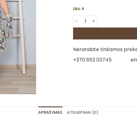
Liko 4
produkto kiekis: Virtuvinė p
Nerandate tinkamos prekės
+370 652 03745
em
APRAŠYMAS
ATSILIEPIMAI (0)