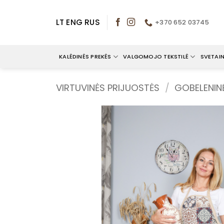
Skip
to
LT
ENG
RUS
+370 652 03745
content
KALĖDINĖS PREKĖS
VALGOMOJO TEKSTILĖ
SVETAIN
VIRTUVINĖS PRIJUOSTĖS
/
GOBELENIN