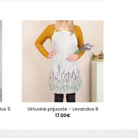
dos 5
Virtuvinė prijuostė – Levandos 8
Virtuvin
17.00
€