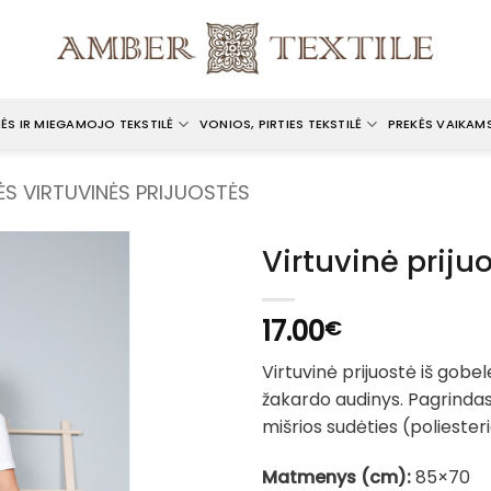
ĖS IR MIEGAMOJO TEKSTILĖ
VONIOS, PIRTIES TEKSTILĖ
PREKĖS VAIKAM
ĖS VIRTUVINĖS PRIJUOSTĖS
Virtuvinė priju
17.00
€
Virtuvinė prijuostė iš gob
žakardo audinys. Pagrindas
mišrios sudėties (poliesterio
Matmenys (cm):
85×70