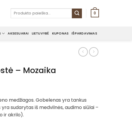
Ieškoti:
0
S
AKSESUARAI
LIETUVYBĖ
KUPONAS
IŠPARDAVIMAS
ostė – Mozaika
eleno medžiagos. Gobelenas yra tankus
 yra sudarytas iš medvilnės, audimo siūlai –
 ir akrilo).