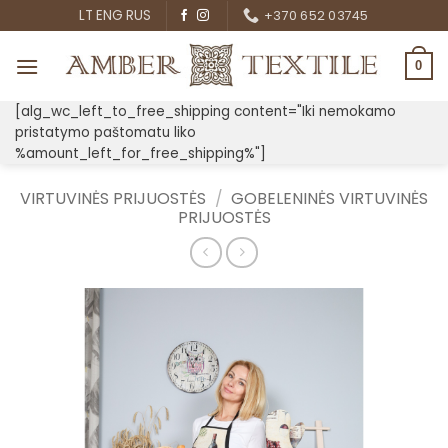
Skip
LT
ENG
RUS
+370 652 03745
to
content
0
[alg_wc_left_to_free_shipping content="Iki nemokamo
pristatymo paštomatu liko
%amount_left_for_free_shipping%"]
VIRTUVINĖS PRIJUOSTĖS
/
GOBELENINĖS VIRTUVINĖS
PRIJUOSTĖS