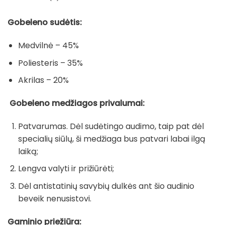
Gobeleno sudėtis:
Medvilnė – 45%
Poliesteris – 35%
Akrilas – 20%
Gobeleno medžiagos privalumai:
Patvarumas. Dėl sudėtingo audimo, taip pat dėl
specialių siūlų, ši medžiaga bus patvari labai ilgą
laiką;
Lengva valyti ir prižiūrėti;
Dėl antistatinių savybių dulkės ant šio audinio
beveik nenusistovi.
Gaminio priežiūra: