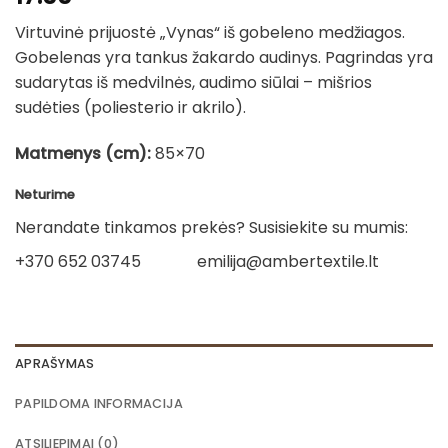
Virtuvinė prijuostė „Vynas“ iš gobeleno medžiagos.
Gobelenas yra tankus žakardo audinys. Pagrindas yra
sudarytas iš medvilnės, audimo siūlai – mišrios
sudėties (poliesterio ir akrilo).
Matmenys (cm):
85×70
Neturime
Nerandate tinkamos prekės? Susisiekite su mumis:
+370 652 03745
emilija@ambertextile.lt
APRAŠYMAS
PAPILDOMA INFORMACIJA
ATSILIEPIMAI (0)