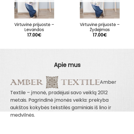
Virtuvinė prijuostė –
Virtuvinė prijuostė –
Levandos
Žydėjimas
17.00
€
17.00
€
Apie mus
Amber
Textile – įmonė, pradėjusi savo veiklą 2012
metais. Pagrindinė įmonės veikla: prekyba
aukštos kokybės tekstilės gaminiais iš lino ir
medvilnės.