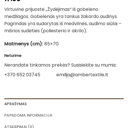
Virtuvinė prijuostė „Žydėjimas“ iš gobeleno
medžiagos. Gobelenas yra tankus žakardo audinys.
Pagrindas yra sudarytas iš medvilnės, audimo siūlai –
mišrios sudėties (poliesterio ir akrilo).
Matmenys (cm):
85×70
Neturime
Nerandate tinkamos prekės? Susisiekite su mumis:
+370 652 03745
emilija@ambertextile.lt
APRAŠYMAS
PAPILDOMA INFORMACIJA
ATSILIEPIMAI (0)