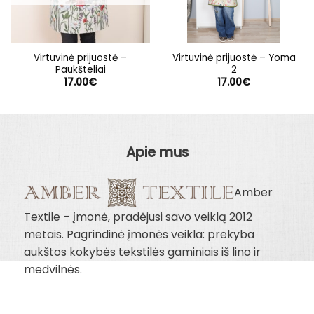
Virtuvinė prijuostė –
Virtuvinė prijuostė – Yoma
Paukšteliai
2
17.00
€
17.00
€
Apie mus
Amber
Textile – įmonė, pradėjusi savo veiklą 2012
metais. Pagrindinė įmonės veikla: prekyba
aukštos kokybės tekstilės gaminiais iš lino ir
medvilnės.