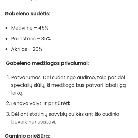
Gobeleno sudėtis:
Medvilnė – 45%
Poliesteris – 35%
Akrilas – 20%
Gobeleno medžiagos privalumai:
Patvarumas. Dėl sudėtingo audimo, taip pat dėl
specialių siūlų, ši medžiaga bus patvari labai ilgą
laiką;
Lengva valyti ir prižiūrėti;
Dėl antistatinių savybių dulkės ant šio audinio
beveik nenusistovi.
Gaminio priežiūra: