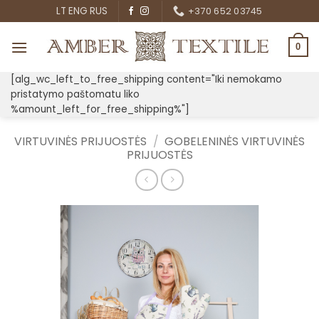
Skip
LT
ENG
RUS
+370 652 03745
to
content
0
[alg_wc_left_to_free_shipping content="Iki nemokamo
pristatymo paštomatu liko
%amount_left_for_free_shipping%"]
VIRTUVINĖS PRIJUOSTĖS
/
GOBELENINĖS VIRTUVINĖS
PRIJUOSTĖS