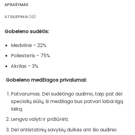
APRAŠYMAS
ATSILIEPIMAI (0)
Gobeleno sudėtis:
Medvilnė – 22%
Poliesteris – 75%
Akrilas – 3%
Gobeleno medžiagos privalumai:
Patvarumas. Dėl sudėtingo audimo, taip pat dėl
specialių siūlų, ši medžiaga bus patvari labai ilgą
laiką;
Lengva valyti ir prižiūrėti;
Dėl antistatinių savybių dulkės ant šio audinio