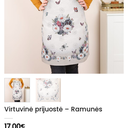
Virtuvinė prijuostė – Ramunės
17.00
€