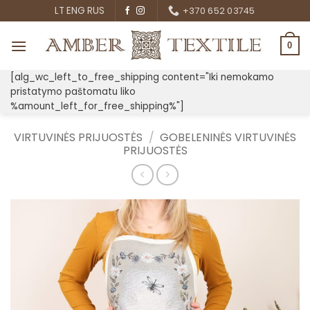
Skip
LT
ENG
RUS
+370 652 03745
to
content
0
[alg_wc_left_to_free_shipping content="Iki nemokamo
pristatymo paštomatu liko
%amount_left_for_free_shipping%"]
VIRTUVINĖS PRIJUOSTĖS
/
GOBELENINĖS VIRTUVINĖS
PRIJUOSTĖS