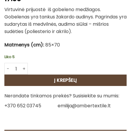
Virtuvinė prijuostė iš gobeleno medžiagos.
Gobelenas yra tankus žakardo audinys. Pagrindas yra
sudarytas iš medvilnės, audimo siūlai – mišrios
sudėties (poliesterio ir akrilo).
Matmenys (cm):
85×70
Liko 5
produkto kiekis: Virtuvinė prijuostė - Ramunės
Į KREPŠELĮ
Nerandate tinkamos prekės? Susisiekite su mumis:
+370 652 03745
emilija@ambertextile.lt