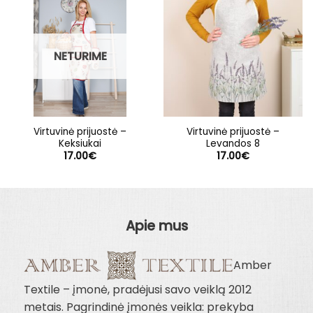
NETURIME
Virtuvinė prijuostė –
Virtuvinė prijuostė –
Keksiukai
Levandos 8
17.00
€
17.00
€
Apie mus
Amber
Textile – įmonė, pradėjusi savo veiklą 2012
metais. Pagrindinė įmonės veikla: prekyba