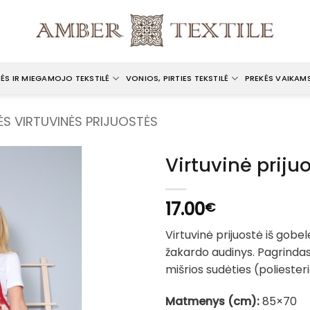
ĖS IR MIEGAMOJO TEKSTILĖ
VONIOS, PIRTIES TEKSTILĖ
PREKĖS VAIKAM
ĖS VIRTUVINĖS PRIJUOSTĖS
Virtuvinė prij
17.00
€
Virtuvinė prijuostė iš gob
žakardo audinys. Pagrindas
mišrios sudėties (poliesterio
Matmenys (cm):
85×70