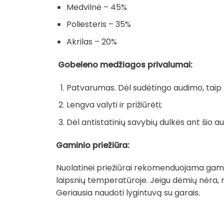
Medvilnė – 45%
Poliesteris – 35%
Akrilas – 20%
Gobeleno medžiagos privalumai:
Patvarumas. Dėl sudėtingo audimo, taip pa
Lengva valyti ir prižiūrėti;
Dėl antistatinių savybių dulkės ant šio au
Gaminio priežiūra:
Nuolatinei priežiūrai rekomenduojama gamin
laipsnių temperatūroje. Jeigu dėmių nėra, 
Geriausia naudoti lygintuvą su garais.