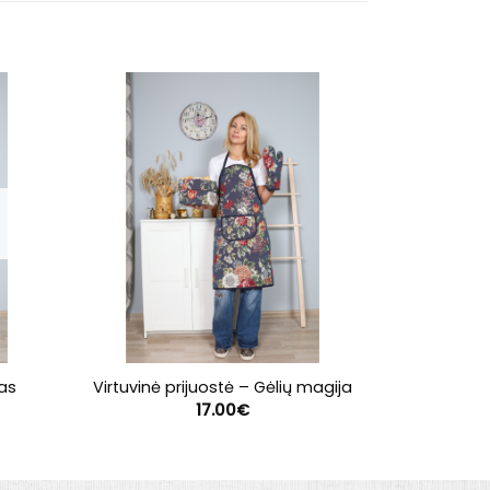
nas
Virtuvinė prijuostė – Gėlių magija
Virtuvi
17.00
€