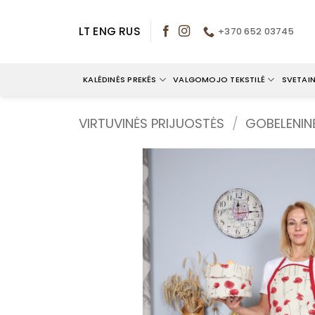
Skip
to
LT
ENG
RUS
+370 652 03745
content
KALĖDINĖS PREKĖS
VALGOMOJO TEKSTILĖ
SVETAIN
VIRTUVINĖS PRIJUOSTĖS
/
GOBELENIN