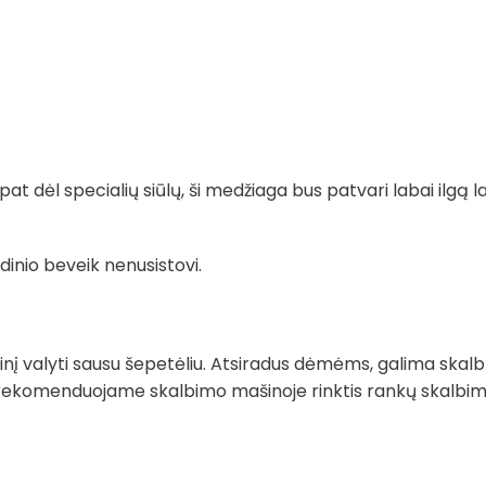
t dėl specialių siūlų, ši medžiaga bus patvari labai ilgą la
dinio beveik nenusistovi.
į valyti sausu šepetėliu. Atsiradus dėmėms, galima skalb
rekomenduojame skalbimo mašinoje rinktis rankų skalbimo 