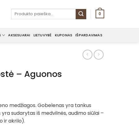
Ieškoti:
0
S
AKSESUARAI
LIETUVYBĖ
KUPONAS
IŠPARDAVIMAS
uostė – Aguonos
eleno medžiagos. Gobelenas yra tankus
 yra sudarytas iš medvilnės, audimo siūlai –
 ir akrilo).