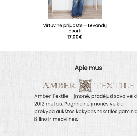
Virtuvinė prijuostė – Levandų
asorti
17.00
€
Apie mus
Amber Textile – įmonė, pradėjusi savo veik
2012 metais. Pagrindinė įmonės veikla:
prekyba aukštos kokybės tekstilės gaminia
iš lino ir medvilnės.