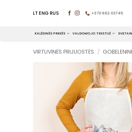
Skip
to
LT
ENG
RUS
+370 652 03745
content
KALĖDINĖS PREKĖS
VALGOMOJO TEKSTILĖ
SVETAIN
VIRTUVINĖS PRIJUOSTĖS
/
GOBELENIN