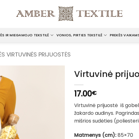
ĖS IR MIEGAMOJO TEKSTILĖ
VONIOS, PIRTIES TEKSTILĖ
PREKĖS VAIKAM
ĖS VIRTUVINĖS PRIJUOSTĖS
Virtuvinė priju
17.00
€
Virtuvinė prijuostė iš go
žakardo audinys. Pagrindas
mišrios sudėties (poliesterio
Matmenys (cm):
85×70