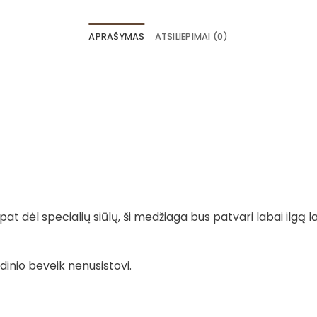
APRAŠYMAS
ATSILIEPIMAI (0)
t dėl specialių siūlų, ši medžiaga bus patvari labai ilgą la
dinio beveik nenusistovi.