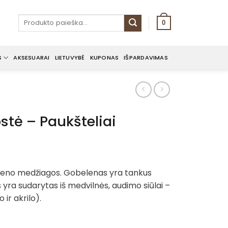
Ieškoti:
0
S
AKSESUARAI
LIETUVYBĖ
KUPONAS
IŠPARDAVIMAS
ostė – Paukšteliai
beleno medžiagos. Gobelenas yra tankus
 yra sudarytas iš medvilnės, audimo siūlai –
 ir akrilo).