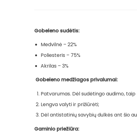
Gobeleno sudėtis:
Medvilnė – 22%
Poliesteris – 75%
Akrilas – 3%
Gobeleno medžiagos privalumai:
Patvarumas. Dėl sudėtingo audimo, taip pa
Lengva valyti ir prižiūrėti;
Dėl antistatinių savybių dulkės ant šio au
Gaminio priežiūra: