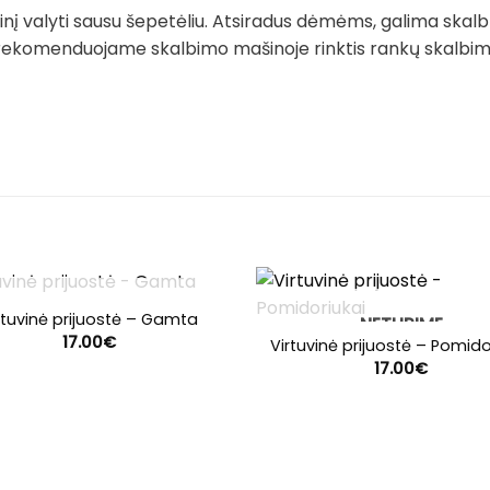
į valyti sausu šepetėliu. Atsiradus dėmėms, galima skalb
rekomenduojame skalbimo mašinoje rinktis rankų skalbimo 
NETURIME
rtuvinė prijuostė – Gamta
NETURIME
17.00
€
Virtuvinė prijuostė – Pomido
17.00
€