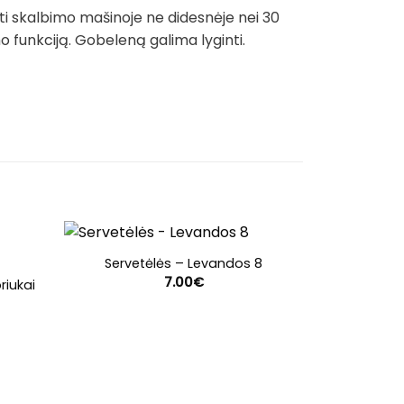
ti skalbimo mašinoje ne didesnėje nei 30
funkciją. Gobeleną galima lyginti.
Servetėlės – Levandos 8
7.00
€
riukai