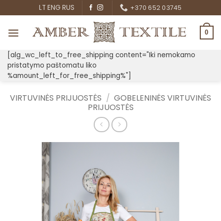
Skip
LT
ENG
RUS
+370 652 03745
to
content
0
[alg_wc_left_to_free_shipping content="Iki nemokamo
pristatymo paštomatu liko
%amount_left_for_free_shipping%"]
VIRTUVINĖS PRIJUOSTĖS
/
GOBELENINĖS VIRTUVINĖS
PRIJUOSTĖS