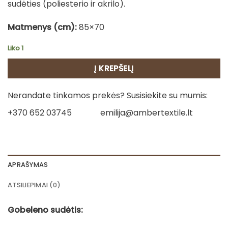
sudėties (poliesterio ir akrilo).
Matmenys (cm):
85×70
Liko 1
Į KREPŠELĮ
Nerandate tinkamos prekės? Susisiekite su mumis:
+370 652 03745
emilija@ambertextile.lt
APRAŠYMAS
ATSILIEPIMAI (0)
Gobeleno sudėtis: