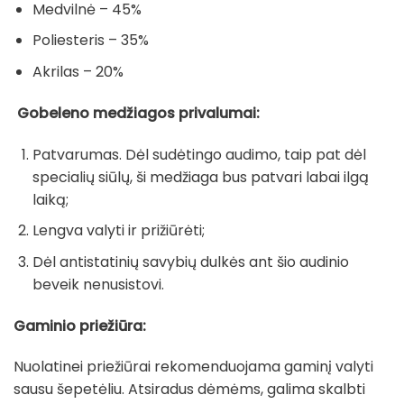
Medvilnė – 45%
Poliesteris – 35%
Akrilas – 20%
Gobeleno medžiagos privalumai:
Patvarumas. Dėl sudėtingo audimo, taip pat dėl
specialių siūlų, ši medžiaga bus patvari labai ilgą
laiką;
Lengva valyti ir prižiūrėti;
Dėl antistatinių savybių dulkės ant šio audinio
beveik nenusistovi.
Gaminio priežiūra:
Nuolatinei priežiūrai rekomenduojama gaminį valyti
sausu šepetėliu. Atsiradus dėmėms, galima skalbti