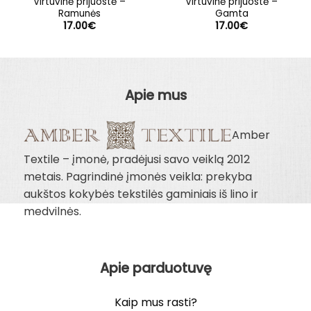
Virtuvinė prijuostė –
Virtuvinė prijuostė –
Ramunės
Gamta
17.00
€
17.00
€
Apie mus
Amber
Textile – įmonė, pradėjusi savo veiklą 2012
metais. Pagrindinė įmonės veikla: prekyba
aukštos kokybės tekstilės gaminiais iš lino ir
medvilnės.
Apie parduotuvę
Kaip mus rasti?