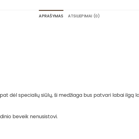
APRAŠYMAS
ATSILIEPIMAI (0)
t dėl specialių siūlų, ši medžiaga bus patvari labai ilgą la
dinio beveik nenusistovi.