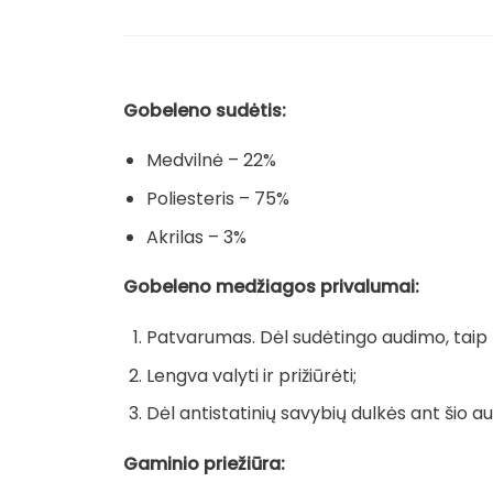
Gobeleno sudėtis:
Medvilnė – 22%
Poliesteris – 75%
Akrilas – 3%
Gobeleno medžiagos privalumai:
Patvarumas. Dėl sudėtingo audimo, taip pa
Lengva valyti ir prižiūrėti;
Dėl antistatinių savybių dulkės ant šio au
Gaminio priežiūra: