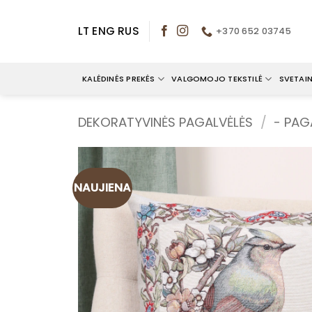
Skip
to
LT
ENG
RUS
+370 652 03745
content
KALĖDINĖS PREKĖS
VALGOMOJO TEKSTILĖ
SVETAIN
DEKORATYVINĖS PAGALVĖLĖS
/
- PAG
NAUJIENA