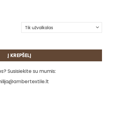
beleno pagalvėlė – Karališkasis sodas – žydėjimas
Į KREPŠELĮ
? Susisiekite su mumis:
ilija@ambertextile.lt