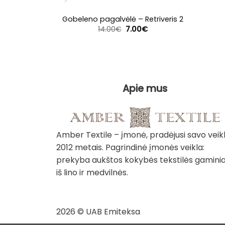
Gobeleno pagalvėlė – Retriveris 2
Original
Current
14.00
€
7.00
€
price
price
was:
is:
14.00€.
7.00€.
Apie mus
Amber Textile – įmonė, pradėjusi savo veik
2012 metais. Pagrindinė įmonės veikla:
prekyba aukštos kokybės tekstilės gaminia
iš lino ir medvilnės.
2026 © UAB Emiteksa