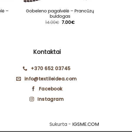
lė –
Gobeleno pagalvėlė – Prancūzų
Gobeleno
buldogas
1
Original
Current
14.00
€
7.00
€
price
price
was:
is:
14.00€.
7.00€.
Kontaktai
+370 652 03745
info@textileidea.com
Facebook
Instagram
Sukurta -
IGSME.COM