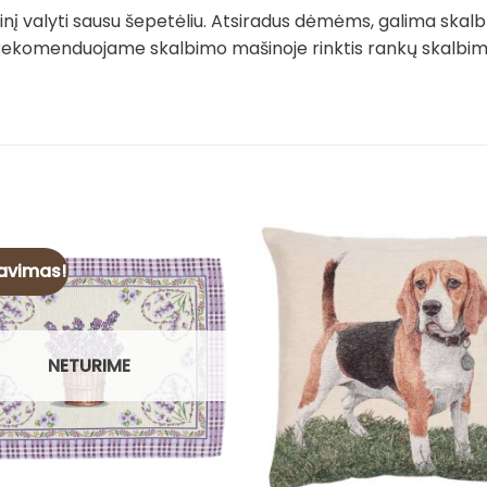
į valyti sausu šepetėliu. Atsiradus dėmėms, galima skalb
rekomenduojame skalbimo mašinoje rinktis rankų skalbimo 
avimas!
NETURIME