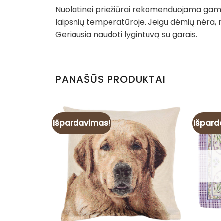
Nuolatinei priežiūrai rekomenduojama gamin
laipsnių temperatūroje. Jeigu dėmių nėra, 
Geriausia naudoti lygintuvą su garais.
PANAŠŪS PRODUKTAI
Išpardavimas!
Išpard