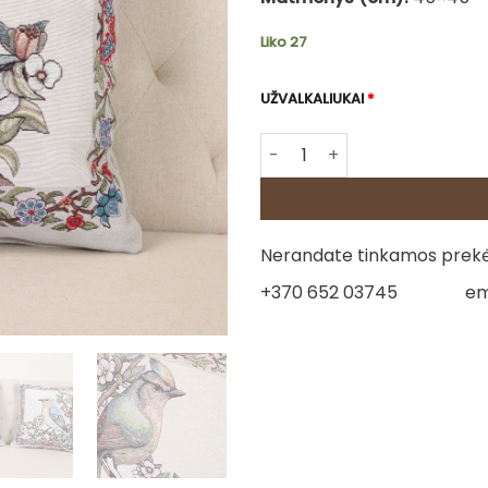
Liko 27
UŽVALKALIUKAI
*
produkto kiekis: Dvipusė go
Nerandate tinkamos prekės
+370 652 03745
em