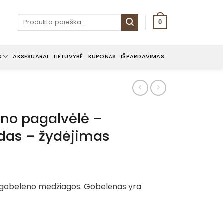
Ieškoti:
0
S
AKSESUARAI
LIETUVYBĖ
KUPONAS
IŠPARDAVIMAS
no pagalvėlė –
odas – žydėjimas
 gobeleno medžiagos. Gobelenas yra