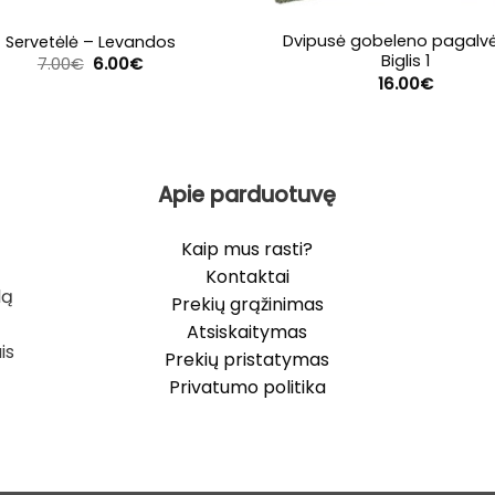
Dvipusė gobeleno pagalvė
Servetėlė – Levandos
Biglis 1
Original
Current
7.00
€
6.00
€
price
price
16.00
€
was:
is:
7.00€.
6.00€.
Apie parduotuvę
Kaip mus rasti?
Kontaktai
lą
Prekių grąžinimas
Atsiskaitymas
is
Prekių pristatymas
Privatumo politika