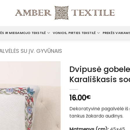
ĖS IR MIEGAMOJO TEKSTILĖ
VONIOS, PIRTIES TEKSTILĖ
PREKĖS VAIKAM
ALVĖLĖS SU ĮV. GYVŪNAIS
Dvipusė gobele
Karališkasis s
16.00
€
Dekoratyvinė pagalvėlė iš
tankus žakardo audinys.
Matmenys (cm):
45×45