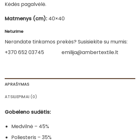
Kėdės pagalvėlė.
Matmenys (cm):
40×40
Neturime
Nerandate tinkamos prekės? Susisiekite su mumis:
+370 652 03745
emilija@ambertextile.lt
APRAŠYMAS
ATSILIEPIMAI (0)
Gobeleno sudėtis:
Medvilnė – 45%
Poliesteris – 35%