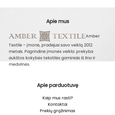
7.00€.
6.00€.
Apie mus
Amber
Textile – įmonė, pradėjusi savo veiklą 2012
metais. Pagrindinė įmonės veikla: prekyba
aukštos kokybės tekstilės gaminiais iš lino ir
medvilnės.
Apie parduotuvę
Kaip mus rasti?
Kontaktai
Prekių grąžinimas