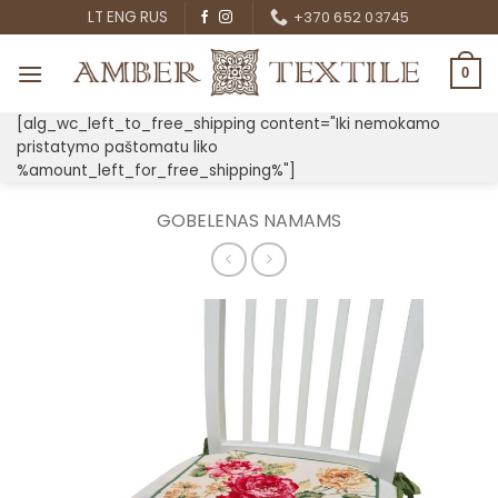
Skip
LT
ENG
RUS
+370 652 03745
to
content
0
[alg_wc_left_to_free_shipping content="Iki nemokamo
pristatymo paštomatu liko
%amount_left_for_free_shipping%"]
GOBELENAS NAMAMS