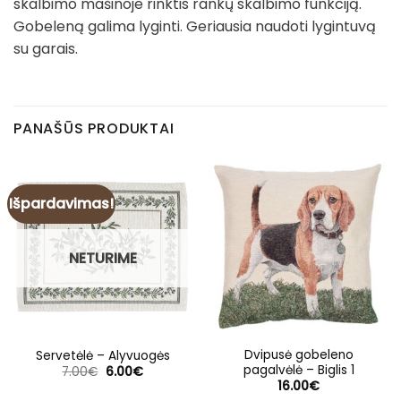
skalbimo mašinoje rinktis rankų skalbimo funkciją.
Gobeleną galima lyginti. Geriausia naudoti lygintuvą
su garais.
PANAŠŪS PRODUKTAI
Išpardavimas!
NETURIME
Dvipusė gobeleno
Servetėlė – Alyvuogės
pagalvėlė – Biglis 1
Original
Current
7.00
€
6.00
€
price
price
16.00
€
was:
is: