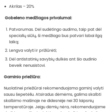
Akrilas – 20%
Gobeleno medžiagos privalumai:
Patvarumas. Dėl sudėtingo audimo, taip pat dėl
specialių siūlų, ši medžiaga bus patvari labai ilgą
laiką;
Lengva valyti ir prižiūrėti;
Dėl antistatinių savybių dulkės ant šio audinio
beveik nenusistovi.
Gaminio priežiūra:
Nuolatinei priežiūrai rekomenduojama gaminį valyti
sausu šepetėliu. Atsiradus dėmėms, galima skalbti
skalbimo mašinoje ne didesnėje nei 30 laipsnių
temperatūroje. Jeigu dėmių nėra, rekomenduojame