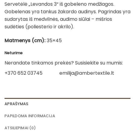
Servetėlė „Levandos 3“ iš gobeleno medžiagos.
was:
is:
Gobelenas yra tankus žakardo audinys. Pagrindas yra
7.00€.
6.00€.
sudarytas iš medvilnės, audimo siūlai – mišrios
sudėties (poliesterio ir akrilo).
Matmenys (cm):
35×45
Neturime
Nerandate tinkamos prekės? Susisiekite su mumis:
+370 652 03745
emilija@ambertextile.lt
APRAŠYMAS
PAPILDOMA INFORMACIJA
ATSILIEPIMAI (0)