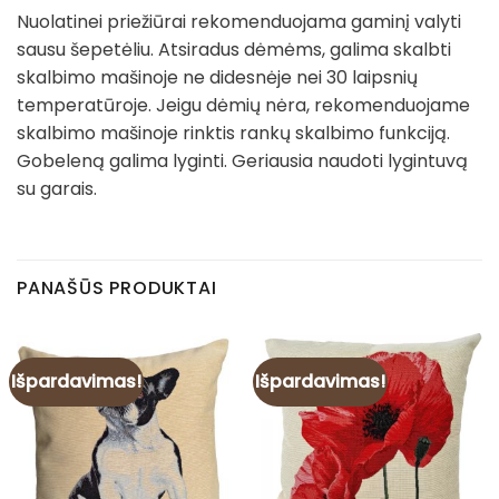
Nuolatinei priežiūrai rekomenduojama gaminį valyti
sausu šepetėliu. Atsiradus dėmėms, galima skalbti
skalbimo mašinoje ne didesnėje nei 30 laipsnių
temperatūroje. Jeigu dėmių nėra, rekomenduojame
skalbimo mašinoje rinktis rankų skalbimo funkciją.
Gobeleną galima lyginti. Geriausia naudoti lygintuvą
su garais.
PANAŠŪS PRODUKTAI
Išpardavimas!
Išpardavimas!