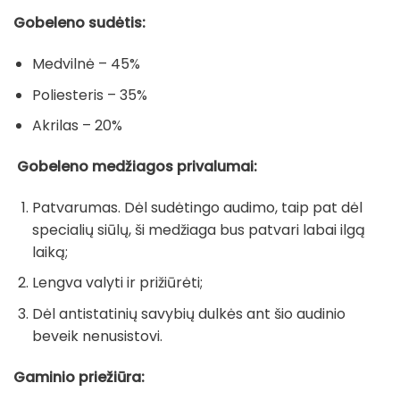
Gobeleno sudėtis:
Medvilnė – 45%
Poliesteris – 35%
Akrilas – 20%
Gobeleno medžiagos privalumai:
Patvarumas. Dėl sudėtingo audimo, taip pat dėl
specialių siūlų, ši medžiaga bus patvari labai ilgą
laiką;
Lengva valyti ir prižiūrėti;
Dėl antistatinių savybių dulkės ant šio audinio
beveik nenusistovi.
Gaminio priežiūra: