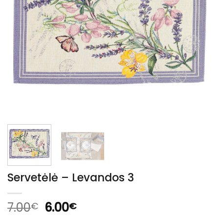
Servetėlė – Levandos 3
Original
Current
7.00
6.00
€
€
price
price