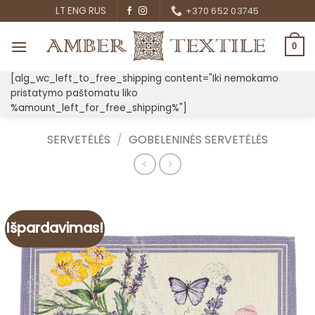
Skip
LT
ENG
RUS
+370 652 03745
to
content
0
[alg_wc_left_to_free_shipping content="Iki nemokamo
pristatymo paštomatu liko
%amount_left_for_free_shipping%"]
SERVETĖLĖS
/
GOBELENINĖS SERVETĖLĖS
Išpardavimas!