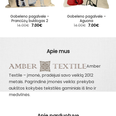
Gobeleno pagalvėlė –
Gobeleno pagalvėlė –
Prancūzų buldogas 2
Aguona
Original
Current
Original
Current
14.00
€
7.00
€
14.00
€
7.00
€
price
price
price
price
was:
is:
was:
is:
14.00€.
7.00€.
14.00€.
7.00€.
Apie mus
Amber
Textile – įmonė, pradėjusi savo veiklą 2012
metais. Pagrindinė įmonės veikla: prekyba
aukštos kokybės tekstilės gaminiais iš lino ir
medvilnės.
Apie parduotuvę