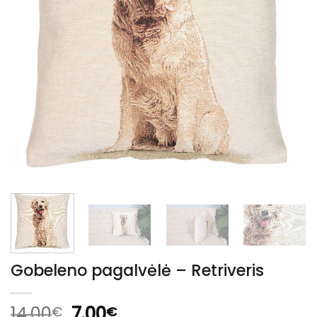
Gobeleno pagalvėlė – Retriveris
Original
Current
14.00
7.00
€
€