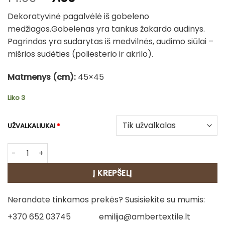
price
price
Dekoratyvinė pagalvėlė iš gobeleno
was:
is:
medžiagos.Gobelenas yra tankus žakardo audinys.
14.00€.
7.00€.
Pagrindas yra sudarytas iš medvilnės, audimo siūlai –
mišrios sudėties (poliesterio ir akrilo).
Matmenys (cm):
45×45
Liko 3
UŽVALKALIUKAI
*
produkto kiekis: Gobeleno pagalvėlė – Retriveris
Į KREPŠELĮ
Nerandate tinkamos prekės? Susisiekite su mumis:
+370 652 03745
emilija@ambertextile.lt