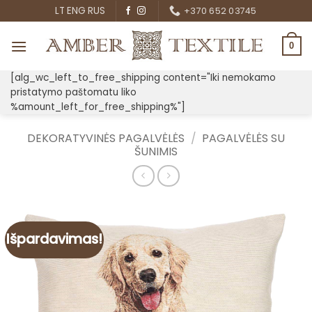
Skip
LT
ENG
RUS
+370 652 03745
to
content
0
[alg_wc_left_to_free_shipping content="Iki nemokamo
pristatymo paštomatu liko
%amount_left_for_free_shipping%"]
DEKORATYVINĖS PAGALVĖLĖS
/
PAGALVĖLĖS SU
ŠUNIMIS
Išpardavimas!