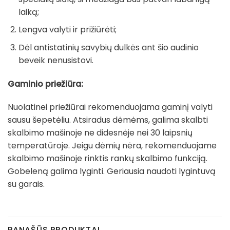
laiką;
Lengva valyti ir prižiūrėti;
Dėl antistatinių savybių dulkės ant šio audinio
beveik nenusistovi.
Gaminio priežiūra:
Nuolatinei priežiūrai rekomenduojama gaminį valyti
sausu šepetėliu. Atsiradus dėmėms, galima skalbti
skalbimo mašinoje ne didesnėje nei 30 laipsnių
temperatūroje. Jeigu dėmių nėra, rekomenduojame
skalbimo mašinoje rinktis rankų skalbimo funkciją.
Gobeleną galima lyginti. Geriausia naudoti lygintuvą
su garais.
PANAŠŪS PRODUKTAI