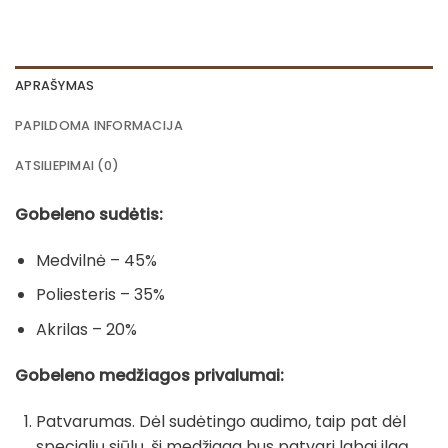
APRAŠYMAS
PAPILDOMA INFORMACIJA
ATSILIEPIMAI (0)
Gobeleno sudėtis:
Medvilnė – 45%
Poliesteris – 35%
Akrilas – 20%
Gobeleno medžiagos privalumai:
Patvarumas. Dėl sudėtingo audimo, taip pat dėl
specialių siūlų, ši medžiaga bus patvari labai ilgą