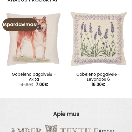
Išpardavimas!
Gobeleno pagalvėlė –
Gobeleno pagalvėlė –
Akita
Levandos 6
Original
Current
14.00
€
7.00
€
16.00
€
price
price
was:
is:
14.00€.
7.00€.
Apie mus
Amber