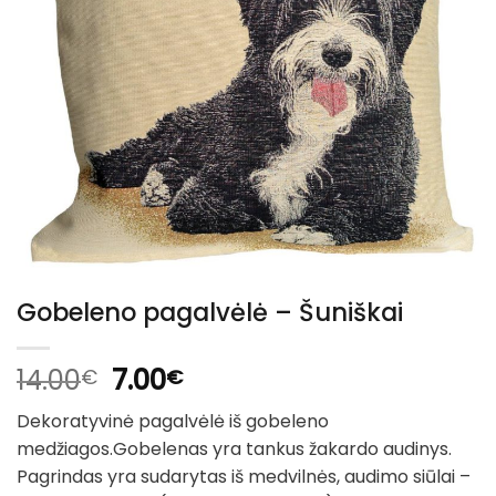
Gobeleno pagalvėlė – Šuniškai
Original
Current
14.00
7.00
€
€
price
price
Dekoratyvinė pagalvėlė iš gobeleno
was:
is:
medžiagos.Gobelenas yra tankus žakardo audinys.
14.00€.
7.00€.
Pagrindas yra sudarytas iš medvilnės, audimo siūlai –