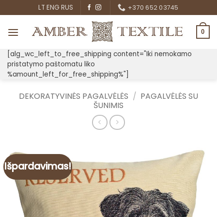
Skip
LT
ENG
RUS
+370 652 03745
to
content
0
[alg_wc_left_to_free_shipping content="Iki nemokamo
pristatymo paštomatu liko
%amount_left_for_free_shipping%"]
DEKORATYVINĖS PAGALVĖLĖS
/
PAGALVĖLĖS SU
ŠUNIMIS
Išpardavimas!