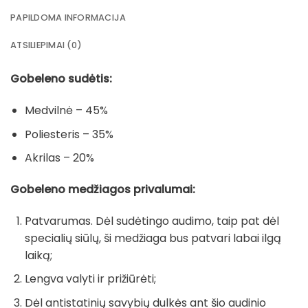
PAPILDOMA INFORMACIJA
ATSILIEPIMAI (0)
Gobeleno sudėtis:
Medvilnė – 45%
Poliesteris – 35%
Akrilas – 20%
Gobeleno medžiagos privalumai:
Patvarumas. Dėl sudėtingo audimo, taip pat dėl
specialių siūlų, ši medžiaga bus patvari labai ilgą
laiką;
Lengva valyti ir prižiūrėti;
Dėl antistatinių savybių dulkės ant šio audinio