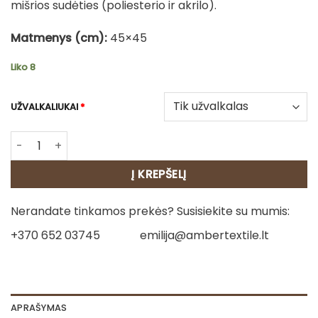
mišrios sudėties (poliesterio ir akrilo).
Matmenys (cm):
45×45
Liko 8
UŽVALKALIUKAI
*
produkto kiekis: Gobeleno pagalvėlė – Šuniškai
Į KREPŠELĮ
Nerandate tinkamos prekės? Susisiekite su mumis:
+370 652 03745
emilija@ambertextile.lt
APRAŠYMAS