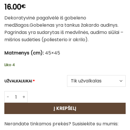
16.00
€
Dekoratyvinė pagalvėlė iš gobeleno
medžiagos.Gobelenas yra tankus žakardo audinys.
Pagrindas yra sudarytas iš medvilnės, audimo siūlai –
mišrios sudėties (poliesterio ir akrilo).
Matmenys (cm):
45×45
Liko 4
UŽVALKALIUKAI
*
produkto kiekis: Dvipusė gobeleno pagalvėlė – Katinas
Į KREPŠELĮ
Nerandate tinkamos prekės? Susisiekite su mumis: