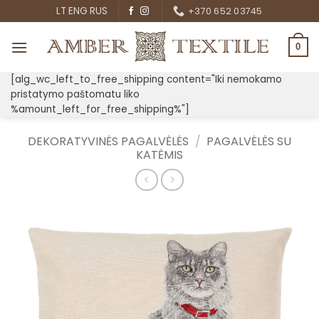
Skip
LT
ENG
RUS
+370 652 03745
to
content
0
[alg_wc_left_to_free_shipping content="Iki nemokamo
pristatymo paštomatu liko
%amount_left_for_free_shipping%"]
DEKORATYVINĖS PAGALVĖLĖS
/
PAGALVĖLĖS SU
KATĖMIS