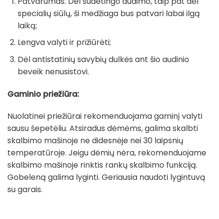
Patvarumas. Dėl sudėtingo audimo, taip pat dėl
specialių siūlų, ši medžiaga bus patvari labai ilgą
laiką;
Lengva valyti ir prižiūrėti;
Dėl antistatinių savybių dulkės ant šio audinio
beveik nenusistovi.
Gaminio priežiūra:
Nuolatinei priežiūrai rekomenduojama gaminį valyti
sausu šepetėliu. Atsiradus dėmėms, galima skalbti
skalbimo mašinoje ne didesnėje nei 30 laipsnių
temperatūroje. Jeigu dėmių nėra, rekomenduojame
skalbimo mašinoje rinktis rankų skalbimo funkciją.
Gobeleną galima lyginti. Geriausia naudoti lygintuvą
su garais.