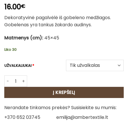
16.00
€
Dekoratyvinė pagalvėlė iš gobeleno medžiagos.
Gobelenas yra tankus žakardo audinys.
Matmenys (cm):
45×45
Liko 30
UŽVALKALIUKAI
*
produkto kiekis: Dvipusė gobeleno pagalvėlė – Miško drau
Į KREPŠELĮ
Nerandate tinkamos prekės? Susisiekite su mumis:
+370 652 03745
emilija@ambertextile.lt