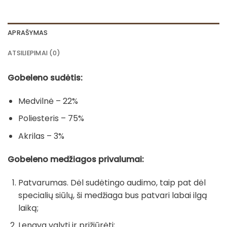
APRAŠYMAS
ATSILIEPIMAI (0)
Gobeleno sudėtis:
Medvilnė – 22%
Poliesteris – 75%
Akrilas – 3%
Gobeleno medžiagos privalumai:
Patvarumas. Dėl sudėtingo audimo, taip pat dėl
specialių siūlų, ši medžiaga bus patvari labai ilgą
laiką;
Lengva valyti ir prižiūrėti;