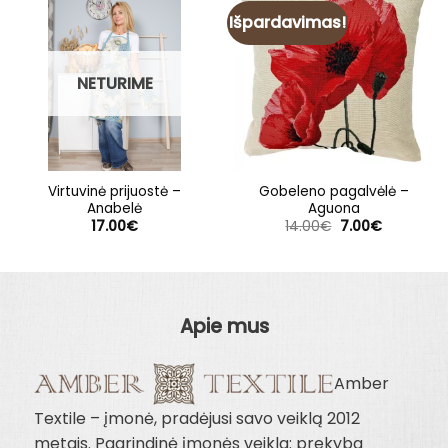
Išpardavimas!
NETURIME
Virtuvinė prijuostė –
Gobeleno pagalvėlė –
Anabelė
Aguona
Original
Current
17.00
€
14.00
€
7.00
€
price
price
was:
is:
14.00€.
7.00€.
Apie mus
Amber
Textile – įmonė, pradėjusi savo veiklą 2012
metais. Pagrindinė įmonės veikla: prekyba