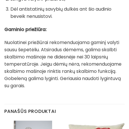
Dėl antistatinių savybių dulkės ant šio audinio
beveik nenusistovi.
Gaminio priežiūra:
Nuolatinei priežiūrai rekomenduojama gaminį valyti
sausu šepetėliu. Atsiradus dėmėms, galima skalbti
skalbimo mašinoje ne didesnėje nei 30 laipsnių
temperatūroje. Jeigu dėmių nėra, rekomenduojame
skalbimo mašinoje rinktis rankų skalbimo funkciją.
Gobeleną galima lyginti. Geriausia naudoti lygintuvą
su garais.
PANAŠŪS PRODUKTAI