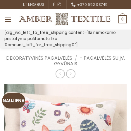
Skip
LT
ENG
RUS
+370 652 03745
to
content
0
[alg_wc_left_to_free_shipping content="Iki nemokamo
pristatymo paštomatu liko
%amount_left_for_free_shipping%"]
DEKORATYVINĖS PAGALVĖLĖS
/
- PAGALVĖLĖS SU ĮV.
GYVŪNAIS
NAUJIENA