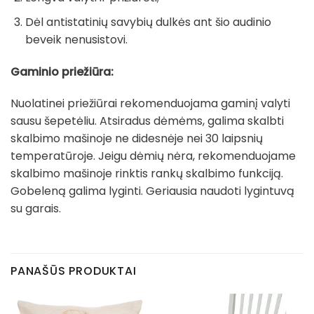
Dėl antistatinių savybių dulkės ant šio audinio
beveik nenusistovi.
Gaminio priežiūra:
Nuolatinei priežiūrai rekomenduojama gaminį valyti
sausu šepetėliu. Atsiradus dėmėms, galima skalbti
skalbimo mašinoje ne didesnėje nei 30 laipsnių
temperatūroje. Jeigu dėmių nėra, rekomenduojame
skalbimo mašinoje rinktis rankų skalbimo funkciją.
Gobeleną galima lyginti. Geriausia naudoti lygintuvą
su garais.
PANAŠŪS PRODUKTAI