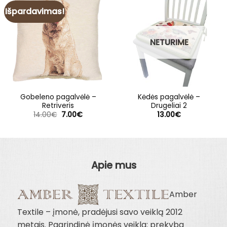
Išpardavimas!
NETURIME
Gobeleno pagalvėlė –
Kėdės pagalvėlė –
Retriveris
Drugeliai 2
Original
Current
14.00
€
7.00
€
13.00
€
price
price
was:
is:
14.00€.
7.00€.
Apie mus
Amber
Textile – įmonė, pradėjusi savo veiklą 2012
metais. Pagrindinė įmonės veikla: prekyba