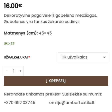
16.00
€
Dekoratyvinė pagalvėlė iš gobeleno medžiagos.
Gobelenas yra tankus žakardo audinys.
Matmenys (cm):
45×45
Liko 23
UŽVALKALIUKAI
*
produkto kiekis: Dvipusė gobeleno pagalvėlė – Pavasario
Į KREPŠELĮ
Nerandate tinkamos prekės? Susisiekite su mumis:
+370 652 03745
emilija@ambertextile.lt