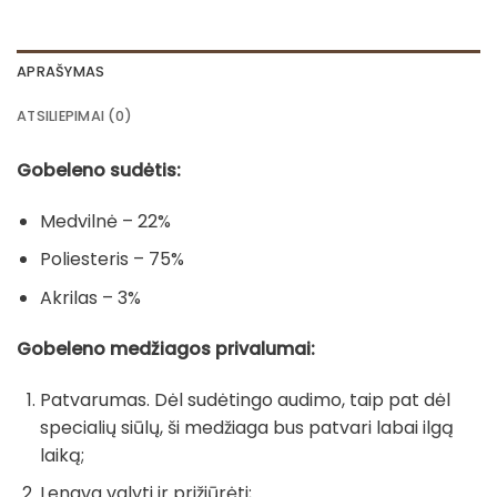
APRAŠYMAS
ATSILIEPIMAI (0)
Gobeleno sudėtis:
Medvilnė – 22%
Poliesteris – 75%
Akrilas – 3%
Gobeleno medžiagos privalumai:
Patvarumas. Dėl sudėtingo audimo, taip pat dėl
specialių siūlų, ši medžiaga bus patvari labai ilgą
laiką;
Lengva valyti ir prižiūrėti;