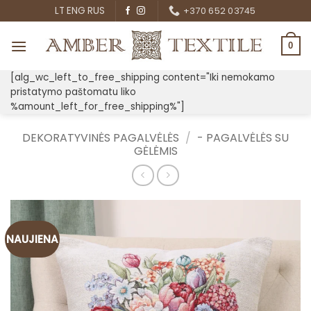
Skip
LT
ENG
RUS
+370 652 03745
to
content
0
[alg_wc_left_to_free_shipping content="Iki nemokamo
pristatymo paštomatu liko
%amount_left_for_free_shipping%"]
DEKORATYVINĖS PAGALVĖLĖS
/
- PAGALVĖLĖS SU
GĖLĖMIS
NAUJIENA