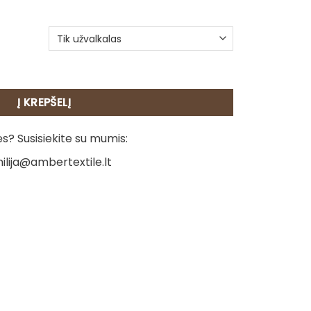
beleno pagalvėlė – Ragdoll
Į KREPŠELĮ
? Susisiekite su mumis:
ilija@ambertextile.lt