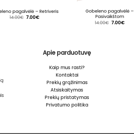
Gobeleno pagalvėlė –
leno pagalvėlė – Retriveris
Pasivaikštom
Original
Current
14.00
€
7.00
€
price
price
Original
Curr
14.00
€
7.00
€
was:
is:
price
pric
14.00€.
7.00€.
was:
is:
14.00€.
7.00
Apie parduotuvę
Kaip mus rasti?
Kontaktai
lą
Prekių grąžinimas
Atsiskaitymas
is
Prekių pristatymas
Privatumo politika