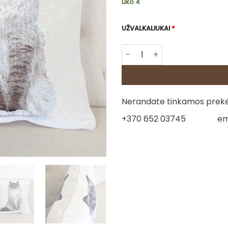
Liko 4
UŽVALKALIUKAI
*
produkto kiekis: Dvipusė go
Nerandate tinkamos prekės
+370 652 03745
em