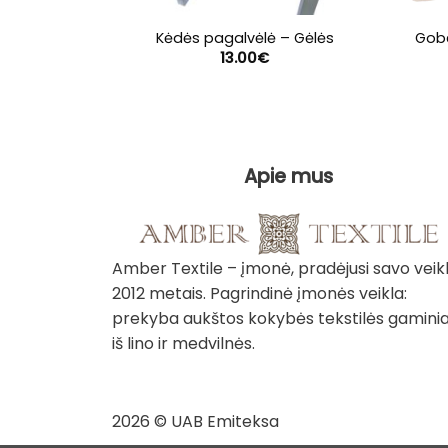
Kėdės pagalvėlė – Gėlės
Gobe
13.00
€
Apie mus
Amber Textile – įmonė, pradėjusi savo veik
2012 metais. Pagrindinė įmonės veikla:
prekyba aukštos kokybės tekstilės gaminia
iš lino ir medvilnės.
2026 © UAB Emiteksa