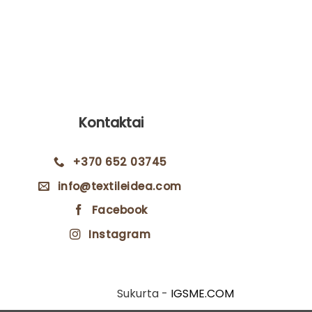
Gobeleno 
ent
1
e
€.
Kontaktai
+370 652 03745
info@textileidea.com
Facebook
Instagram
Sukurta -
IGSME.COM