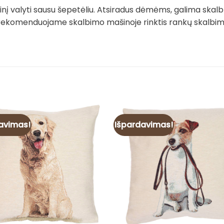
į valyti sausu šepetėliu. Atsiradus dėmėms, galima skalb
rekomenduojame skalbimo mašinoje rinktis rankų skalbimo 
avimas!
Išpardavimas!