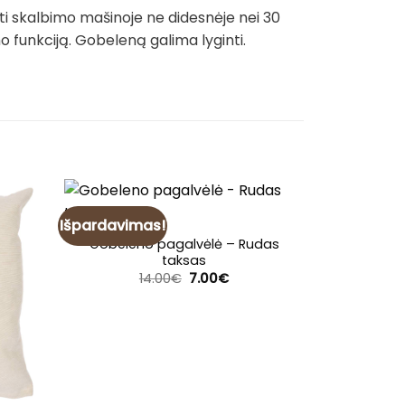
ti skalbimo mašinoje ne didesnėje nei 30
funkciją. Gobeleną galima lyginti.
Išpardavimas!
Išpardavim
Gobeleno pagalvėlė – Rudas
taksas
Original
Current
14.00
€
7.00
€
price
price
was:
is:
14.00€.
7.00€.