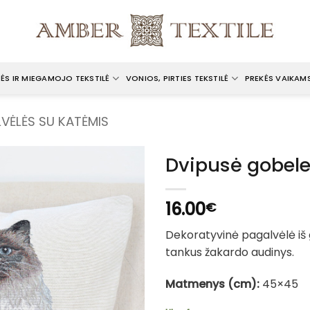
ĖS IR MIEGAMOJO TEKSTILĖ
VONIOS, PIRTIES TEKSTILĖ
PREKĖS VAIKAM
VĖLĖS SU KATĖMIS
Dvipusė gobele
16.00
€
Dekoratyvinė pagalvėlė iš
tankus žakardo audinys.
Matmenys (cm):
45×45