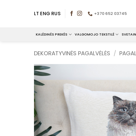
Skip
to
LT
ENG
RUS
+370 652 03745
content
KALĖDINĖS PREKĖS
VALGOMOJO TEKSTILĖ
SVETAIN
DEKORATYVINĖS PAGALVĖLĖS
/
PAGAL