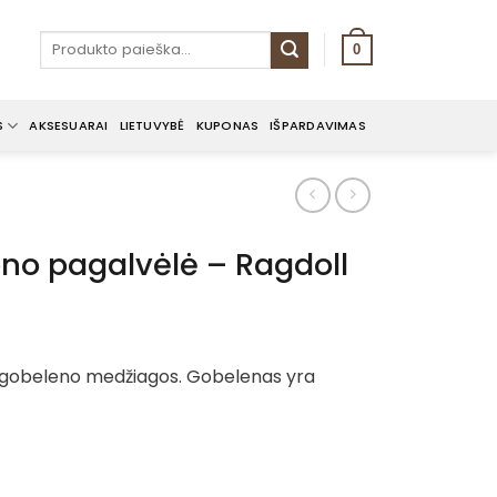
Ieškoti:
0
S
AKSESUARAI
LIETUVYBĖ
KUPONAS
IŠPARDAVIMAS
no pagalvėlė – Ragdoll
 gobeleno medžiagos. Gobelenas yra