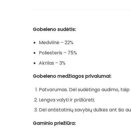
Gobeleno sudėtis:
Medvilnė – 22%
Poliesteris – 75%
Akrilas – 3%
Gobeleno medžiagos privalumai:
Patvarumas. Dėl sudėtingo audimo, taip pa
Lengva valyti ir prižiūrėti;
Dėl antistatinių savybių dulkės ant šio au
Gaminio priežiūra: