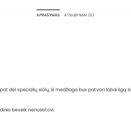
APRAŠYMAS
ATSILIEPIMAI (0)
t dėl specialių siūlų, ši medžiaga bus patvari labai ilgą la
dinio beveik nenusistovi.