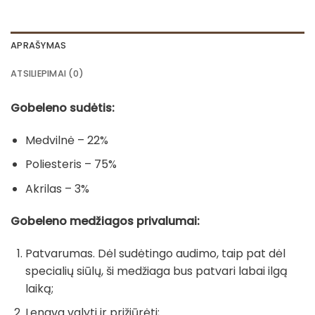
APRAŠYMAS
ATSILIEPIMAI (0)
Gobeleno sudėtis:
Medvilnė – 22%
Poliesteris – 75%
Akrilas – 3%
Gobeleno medžiagos privalumai:
Patvarumas. Dėl sudėtingo audimo, taip pat dėl
specialių siūlų, ši medžiaga bus patvari labai ilgą
laiką;
Lengva valyti ir prižiūrėti;