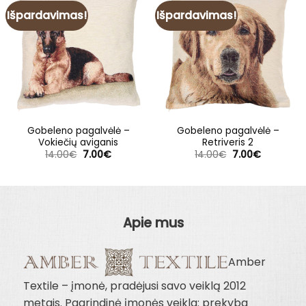
Išpardavimas!
Išpardavimas!
Gobeleno pagalvėlė –
Gobeleno pagalvėlė –
Vokiečių aviganis
Retriveris 2
Original
Current
Original
Current
14.00
€
7.00
€
14.00
€
7.00
€
price
price
price
price
was:
is:
was:
is:
14.00€.
7.00€.
14.00€.
7.00€.
Apie mus
Amber
Textile – įmonė, pradėjusi savo veiklą 2012
metais. Pagrindinė įmonės veikla: prekyba