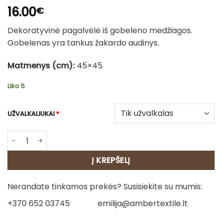
16.00
€
Dekoratyvinė pagalvėlė iš gobeleno medžiagos.
Gobelenas yra tankus žakardo audinys.
Matmenys (cm):
45×45
Liko 5
UŽVALKALIUKAI
*
produkto kiekis: Dvipusė gobeleno pagalvėlė – Ugninis žir
Į KREPŠELĮ
Nerandate tinkamos prekės? Susisiekite su mumis:
+370 652 03745
emilija@ambertextile.lt