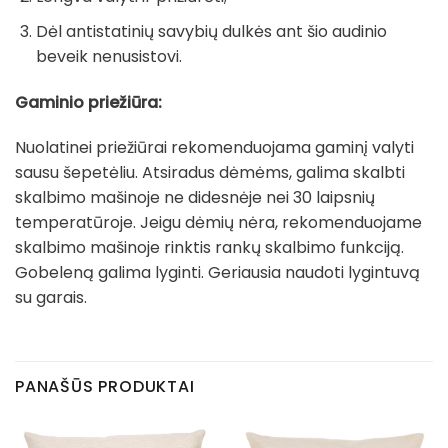
Dėl antistatinių savybių dulkės ant šio audinio
beveik nenusistovi.
Gaminio priežiūra:
Nuolatinei priežiūrai rekomenduojama gaminį valyti
sausu šepetėliu. Atsiradus dėmėms, galima skalbti
skalbimo mašinoje ne didesnėje nei 30 laipsnių
temperatūroje. Jeigu dėmių nėra, rekomenduojame
skalbimo mašinoje rinktis rankų skalbimo funkciją.
Gobeleną galima lyginti. Geriausia naudoti lygintuvą
su garais.
PANAŠŪS PRODUKTAI