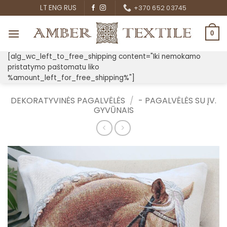
Skip
LT
ENG
RUS
+370 652 03745
to
content
0
[alg_wc_left_to_free_shipping content="Iki nemokamo
pristatymo paštomatu liko
%amount_left_for_free_shipping%"]
DEKORATYVINĖS PAGALVĖLĖS
/
- PAGALVĖLĖS SU ĮV.
GYVŪNAIS