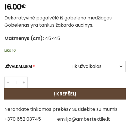
16.00
€
Dekoratyvinė pagalvėlė iš gobeleno medžiagos.
Gobelenas yra tankus žakardo audinys.
Matmenys (cm):
45×45
Liko 10
UŽVALKALIUKAI
*
produkto kiekis: Dvipusė gobeleno pagalvėlė – Spalvų rit
Į KREPŠELĮ
Nerandate tinkamos prekės? Susisiekite su mumis:
+370 652 03745
emilija@ambertextile.lt