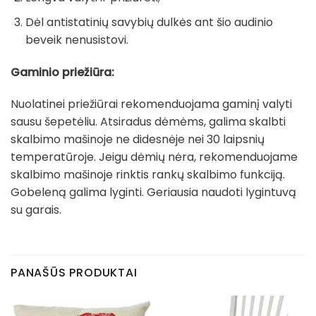
Dėl antistatinių savybių dulkės ant šio audinio
beveik nenusistovi.
Gaminio priežiūra:
Nuolatinei priežiūrai rekomenduojama gaminį valyti
sausu šepetėliu. Atsiradus dėmėms, galima skalbti
skalbimo mašinoje ne didesnėje nei 30 laipsnių
temperatūroje. Jeigu dėmių nėra, rekomenduojame
skalbimo mašinoje rinktis rankų skalbimo funkciją.
Gobeleną galima lyginti. Geriausia naudoti lygintuvą
su garais.
PANAŠŪS PRODUKTAI