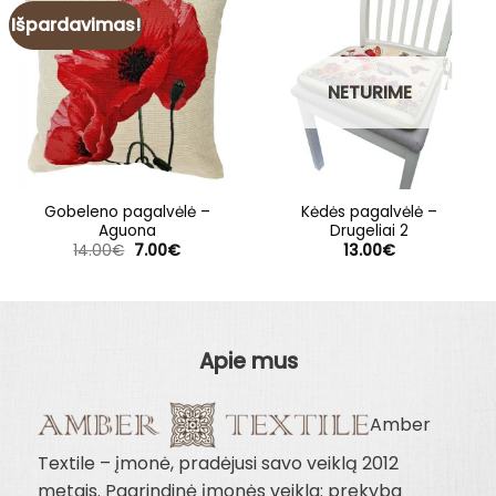
Išpardavimas!
NETURIME
Gobeleno pagalvėlė –
Kėdės pagalvėlė –
Aguona
Drugeliai 2
Original
Current
14.00
€
7.00
€
13.00
€
price
price
was:
is:
14.00€.
7.00€.
Apie mus
Amber
Textile – įmonė, pradėjusi savo veiklą 2012
metais. Pagrindinė įmonės veikla: prekyba