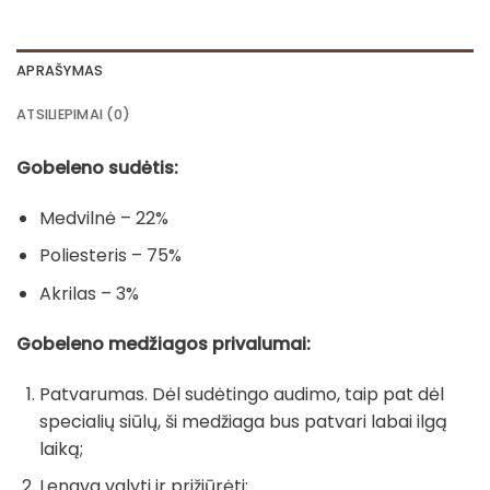
APRAŠYMAS
ATSILIEPIMAI (0)
Gobeleno sudėtis:
Medvilnė – 22%
Poliesteris – 75%
Akrilas – 3%
Gobeleno medžiagos privalumai:
Patvarumas. Dėl sudėtingo audimo, taip pat dėl
specialių siūlų, ši medžiaga bus patvari labai ilgą
laiką;
Lengva valyti ir prižiūrėti;