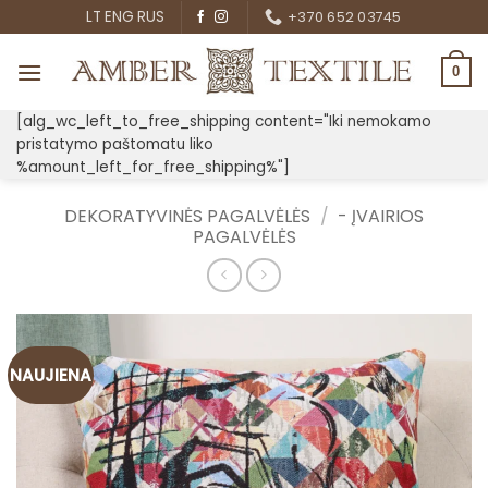
Skip
LT
ENG
RUS
+370 652 03745
to
content
0
[alg_wc_left_to_free_shipping content="Iki nemokamo
pristatymo paštomatu liko
%amount_left_for_free_shipping%"]
DEKORATYVINĖS PAGALVĖLĖS
/
- ĮVAIRIOS
PAGALVĖLĖS
NAUJIENA