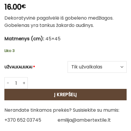
16.00
€
Dekoratyvinė pagalvėlė iš gobeleno medžiagos.
Gobelenas yra tankus žakardo audinys.
Matmenys (cm):
45×45
Liko 3
UŽVALKALIUKAI
*
produkto kiekis: Dvipusė gobeleno pagalvėlė – Vijokliai
Į KREPŠELĮ
Nerandate tinkamos prekės? Susisiekite su mumis:
+370 652 03745
emilija@ambertextile.lt