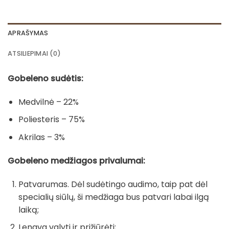
APRAŠYMAS
ATSILIEPIMAI (0)
Gobeleno sudėtis:
Medvilnė – 22%
Poliesteris – 75%
Akrilas – 3%
Gobeleno medžiagos privalumai:
Patvarumas. Dėl sudėtingo audimo, taip pat dėl
specialių siūlų, ši medžiaga bus patvari labai ilgą
laiką;
Lengva valyti ir prižiūrėti;