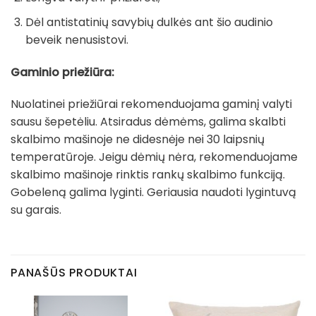
Dėl antistatinių savybių dulkės ant šio audinio
beveik nenusistovi.
Gaminio priežiūra:
Nuolatinei priežiūrai rekomenduojama gaminį valyti
sausu šepetėliu. Atsiradus dėmėms, galima skalbti
skalbimo mašinoje ne didesnėje nei 30 laipsnių
temperatūroje. Jeigu dėmių nėra, rekomenduojame
skalbimo mašinoje rinktis rankų skalbimo funkciją.
Gobeleną galima lyginti. Geriausia naudoti lygintuvą
su garais.
PANAŠŪS PRODUKTAI