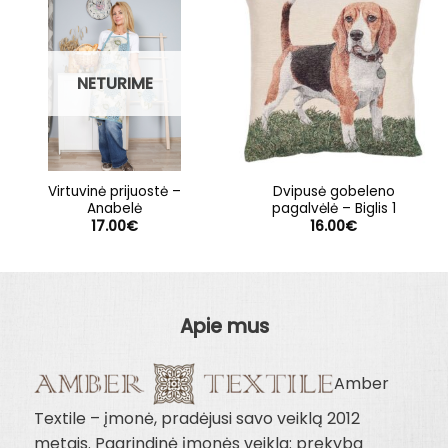
NETURIME
Virtuvinė prijuostė –
Dvipusė gobeleno
Anabelė
pagalvėlė – Biglis 1
17.00
€
16.00
€
Apie mus
Amber
Textile – įmonė, pradėjusi savo veiklą 2012
metais. Pagrindinė įmonės veikla: prekyba