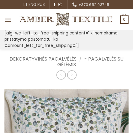
Skip
LT
ENG
RUS
+370 652 03745
to
content
0
[alg_wc_left_to_free_shipping content="Iki nemokamo
pristatymo paštomatu liko
%amount_left_for_free_shipping%"]
DEKORATYVINĖS PAGALVĖLĖS
/
- PAGALVĖLĖS SU
GĖLĖMIS