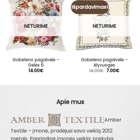
Išpardavimas!
NETURIME
NETURIME
Gobeleno pagalvėlė –
Gobeleno pagalvėlė –
Gėlės 6
Alyvuogės
Original
Current
14.00
€
14.00
€
7.00
€
price
price
was:
is:
14.00€.
7.00€.
Apie mus
Amber
Textile – įmonė, pradėjusi savo veiklą 2012
metais. Pagrindinė įmonės veikla: prekyba