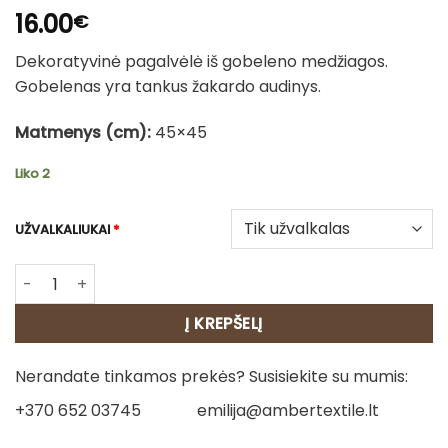
16.00
€
Dekoratyvinė pagalvėlė iš gobeleno medžiagos.
Gobelenas yra tankus žakardo audinys.
Matmenys (cm):
45×45
Liko 2
UŽVALKALIUKAI
*
produkto kiekis: Dvipusė gobeleno pagalvėlė – Ramunėlės
Į KREPŠELĮ
Nerandate tinkamos prekės? Susisiekite su mumis:
+370 652 03745
emilija@ambertextile.lt