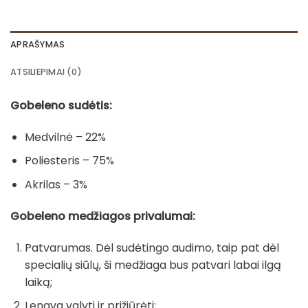
APRAŠYMAS
ATSILIEPIMAI (0)
Gobeleno sudėtis:
Medvilnė – 22%
Poliesteris – 75%
Akrilas – 3%
Gobeleno medžiagos privalumai:
Patvarumas. Dėl sudėtingo audimo, taip pat dėl
specialių siūlų, ši medžiaga bus patvari labai ilgą
laiką;
Lengva valyti ir prižiūrėti;