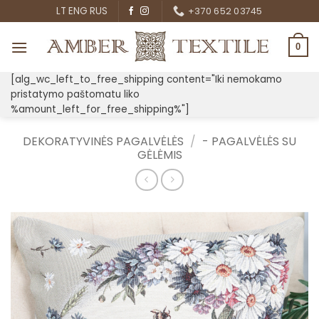
Skip
LT
ENG
RUS
+370 652 03745
to
content
0
[alg_wc_left_to_free_shipping content="Iki nemokamo
pristatymo paštomatu liko
%amount_left_for_free_shipping%"]
DEKORATYVINĖS PAGALVĖLĖS
/
- PAGALVĖLĖS SU
GĖLĖMIS