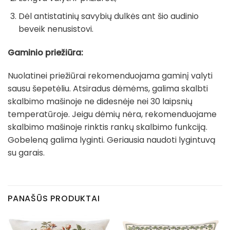
Dėl antistatinių savybių dulkės ant šio audinio
beveik nenusistovi.
Gaminio priežiūra:
Nuolatinei priežiūrai rekomenduojama gaminį valyti
sausu šepetėliu. Atsiradus dėmėms, galima skalbti
skalbimo mašinoje ne didesnėje nei 30 laipsnių
temperatūroje. Jeigu dėmių nėra, rekomenduojame
skalbimo mašinoje rinktis rankų skalbimo funkciją.
Gobeleną galima lyginti. Geriausia naudoti lygintuvą
su garais.
PANAŠŪS PRODUKTAI