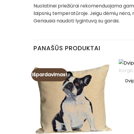
Nuolatinei priežiūrai rekomenduojama gamin
laipsnių temperatūroje. Jeigu dėmių nėra, 
Geriausia naudoti lygintuvą su garais.
PANAŠŪS PRODUKTAI
Išpardavimas!
Dvi