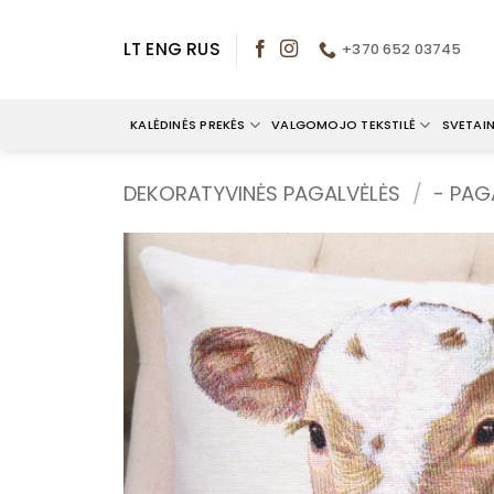
Skip
to
LT
ENG
RUS
+370 652 03745
content
KALĖDINĖS PREKĖS
VALGOMOJO TEKSTILĖ
SVETAIN
DEKORATYVINĖS PAGALVĖLĖS
/
- PAG