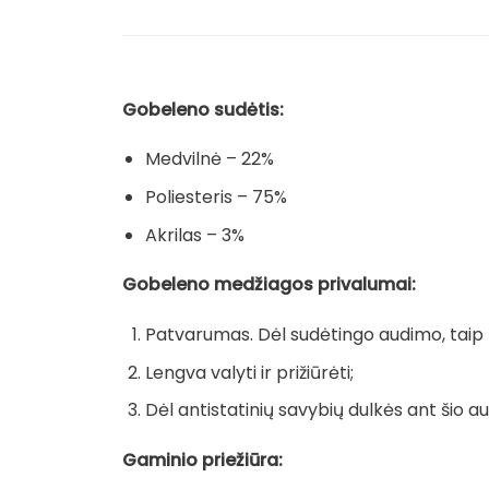
Gobeleno sudėtis:
Medvilnė – 22%
Poliesteris – 75%
Akrilas – 3%
Gobeleno medžiagos privalumai:
Patvarumas. Dėl sudėtingo audimo, taip pa
Lengva valyti ir prižiūrėti;
Dėl antistatinių savybių dulkės ant šio au
Gaminio priežiūra: