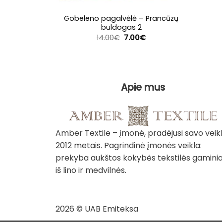
Gobeleno pagalvėlė – Prancūzų
buldogas 2
Original
Current
14.00
€
7.00
€
price
price
was:
is:
14.00€.
7.00€.
Apie mus
Amber Textile – įmonė, pradėjusi savo veik
2012 metais. Pagrindinė įmonės veikla:
prekyba aukštos kokybės tekstilės gaminia
iš lino ir medvilnės.
2026 © UAB Emiteksa