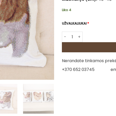
Liko 4
UŽVALKALIUKAI
*
produkto kiekis: Dvipusė gob
Nerandate tinkamos prekės
+370 652 03745
em