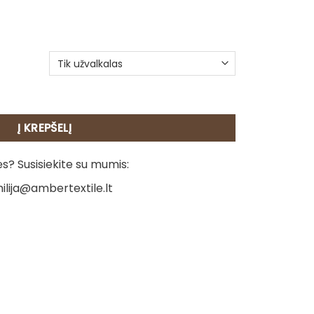
eleno pagalvėlė – Žalmargė karvutė
Į KREPŠELĮ
? Susisiekite su mumis:
ilija@ambertextile.lt