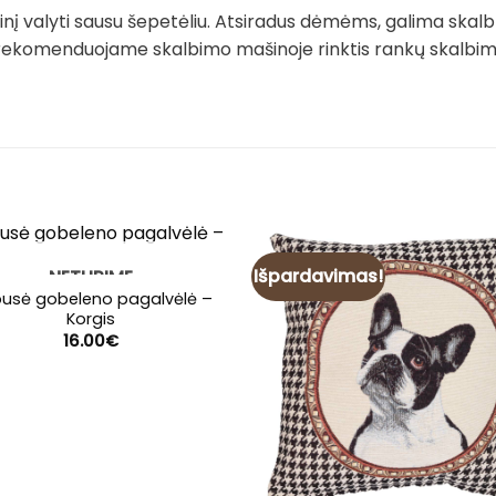
į valyti sausu šepetėliu. Atsiradus dėmėms, galima skalb
rekomenduojame skalbimo mašinoje rinktis rankų skalbimo 
Išpardavimas!
NETURIME
pusė gobeleno pagalvėlė –
Korgis
16.00
€