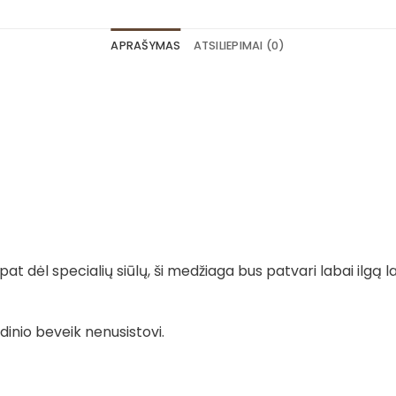
APRAŠYMAS
ATSILIEPIMAI (0)
t dėl specialių siūlų, ši medžiaga bus patvari labai ilgą la
dinio beveik nenusistovi.