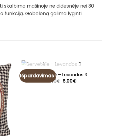
ti skalbimo mašinoje ne didesnėje nei 30
funkciją. Gobeleną galima lyginti.
NETURIME
Servetėlė – Levandos 3
Išpardavimas!
Išpardavim
Original
Current
7.00
€
6.00
€
price
price
was:
is:
7.00€.
6.00€.