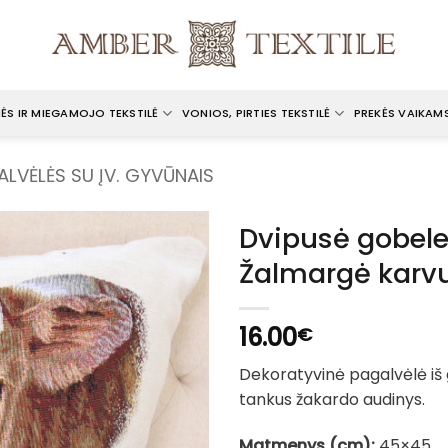
ĖS IR MIEGAMOJO TEKSTILĖ
VONIOS, PIRTIES TEKSTILĖ
PREKĖS VAIKAM
ALVĖLĖS SU ĮV. GYVŪNAIS
Dvipusė gobele
Žalmargė karvu
16.00
€
Dekoratyvinė pagalvėlė iš
tankus žakardo audinys.
Matmenys (cm):
45×45