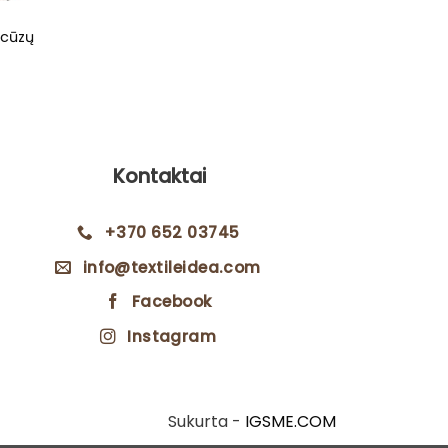
ncūzų
Gobelen
ent
1
e
€.
Kontaktai
+370 652 03745
info@textileidea.com
Facebook
Instagram
Sukurta -
IGSME.COM