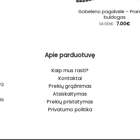
Gobeleno pagalvėlė – Pra
buldogas
Original
Curr
14.00
€
7.00
€
price
pric
was:
is:
14.00€.
7.00
Apie parduotuvę
Kaip mus rasti?
Kontaktai
lą
Prekių grąžinimas
Atsiskaitymas
is
Prekių pristatymas
Privatumo politika