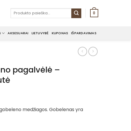
Ieškoti:
0
S
AKSESUARAI
LIETUVYBĖ
KUPONAS
IŠPARDAVIMAS
no pagalvėlė –
tė
 gobeleno medžiagos. Gobelenas yra