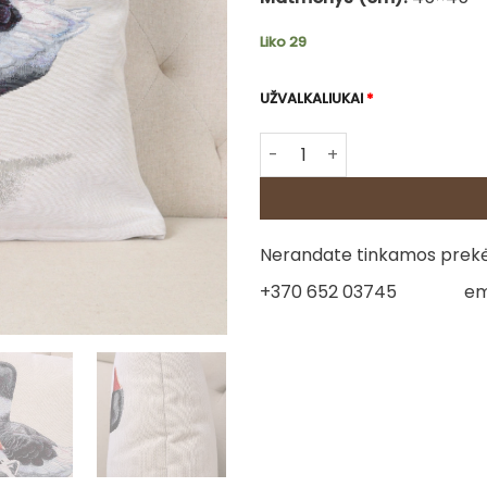
Liko 29
UŽVALKALIUKAI
*
produkto kiekis: Dvipusė go
Nerandate tinkamos prekės
+370 652 03745
em