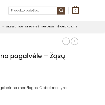
Ieškoti:
0
S
AKSESUARAI
LIETUVYBĖ
KUPONAS
IŠPARDAVIMAS
no pagalvėlė – Žąsų
 gobeleno medžiagos. Gobelenas yra