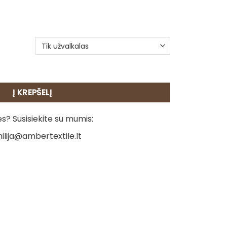
beleno pagalvėlė – Žąsų duetas
Į KREPŠELĮ
? Susisiekite su mumis:
ilija@ambertextile.lt