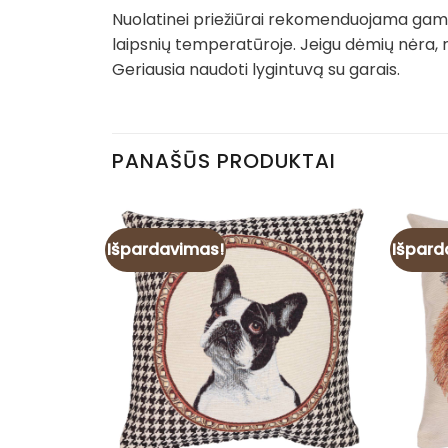
Nuolatinei priežiūrai rekomenduojama gamin
laipsnių temperatūroje. Jeigu dėmių nėra, 
Geriausia naudoti lygintuvą su garais.
PANAŠŪS PRODUKTAI
Išpardavimas!
Išpard