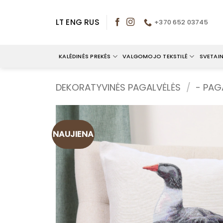
Skip
to
LT
ENG
RUS
+370 652 03745
content
KALĖDINĖS PREKĖS
VALGOMOJO TEKSTILĖ
SVETAIN
DEKORATYVINĖS PAGALVĖLĖS
/
- PAG
NAUJIENA