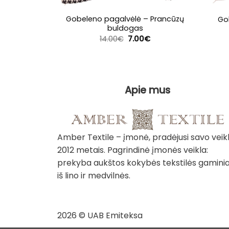
Gobeleno pagalvėlė – Prancūzų
Go
buldogas
Original
Current
14.00
€
7.00
€
price
price
was:
is:
14.00€.
7.00€.
Apie mus
Amber Textile – įmonė, pradėjusi savo veik
2012 metais. Pagrindinė įmonės veikla:
prekyba aukštos kokybės tekstilės gaminia
iš lino ir medvilnės.
2026 © UAB Emiteksa