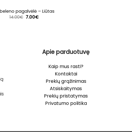
beleno pagalvėlė – Liūtas
Original
Current
14.00
€
7.00
€
price
price
was:
is:
14.00€.
7.00€.
Apie parduotuvę
Kaip mus rasti?
Kontaktai
lą
Prekių grąžinimas
Atsiskaitymas
is
Prekių pristatymas
Privatumo politika