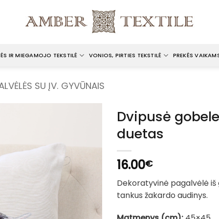
ĖS IR MIEGAMOJO TEKSTILĖ
VONIOS, PIRTIES TEKSTILĖ
PREKĖS VAIKAM
ALVĖLĖS SU ĮV. GYVŪNAIS
Dvipusė gobele
duetas
16.00
€
Dekoratyvinė pagalvėlė iš
tankus žakardo audinys.
Matmenys (cm):
45×45