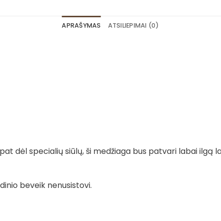
APRAŠYMAS
ATSILIEPIMAI (0)
t dėl specialių siūlų, ši medžiaga bus patvari labai ilgą la
dinio beveik nenusistovi.