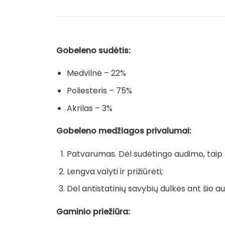
Gobeleno sudėtis:
Medvilnė – 22%
Poliesteris – 75%
Akrilas – 3%
Gobeleno medžiagos privalumai:
Patvarumas. Dėl sudėtingo audimo, taip pa
Lengva valyti ir prižiūrėti;
Dėl antistatinių savybių dulkės ant šio au
Gaminio priežiūra: