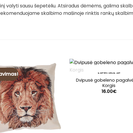
į valyti sausu šepetėliu. Atsiradus dėmėms, galima skalb
rekomenduojame skalbimo mašinoje rinktis rankų skalbimo 
avimas!
NETURIME
Dvipusė gobeleno pagalvė
Korgis
16.00
€