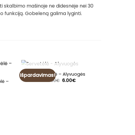
ti skalbimo mašinoje ne didesnėje nei 30
funkciją. Gobeleną galima lyginti.
NETURIME
Servetėlė – Alyvuogės
Išpardavimas!
Original
Current
7.00
€
6.00
€
lė –
price
price
was:
is:
7.00€.
6.00€.