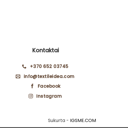
Virtuvinė p
Kontaktai
+370 652 03745
info@textileidea.com
Facebook
Instagram
Sukurta -
IGSME.COM