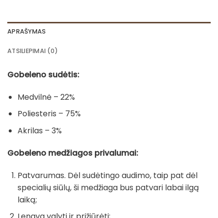
APRAŠYMAS
ATSILIEPIMAI (0)
Gobeleno sudėtis:
Medvilnė – 22%
Poliesteris – 75%
Akrilas – 3%
Gobeleno medžiagos privalumai:
Patvarumas. Dėl sudėtingo audimo, taip pat dėl
specialių siūlų, ši medžiaga bus patvari labai ilgą
laiką;
Lengva valyti ir prižiūrėti;