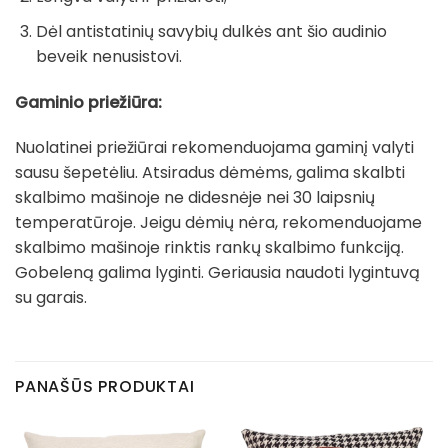
Dėl antistatinių savybių dulkės ant šio audinio
beveik nenusistovi.
Gaminio priežiūra:
Nuolatinei priežiūrai rekomenduojama gaminį valyti
sausu šepetėliu. Atsiradus dėmėms, galima skalbti
skalbimo mašinoje ne didesnėje nei 30 laipsnių
temperatūroje. Jeigu dėmių nėra, rekomenduojame
skalbimo mašinoje rinktis rankų skalbimo funkciją.
Gobeleną galima lyginti. Geriausia naudoti lygintuvą
su garais.
PANAŠŪS PRODUKTAI