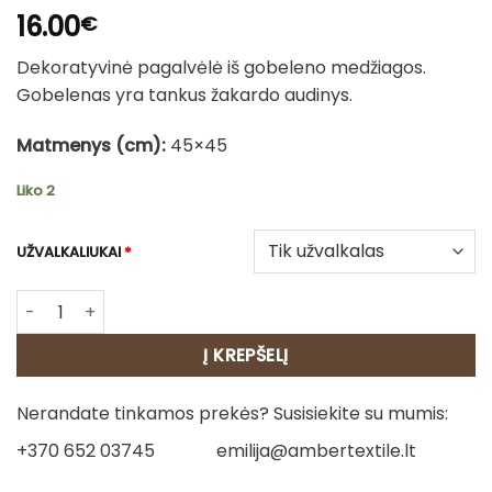
16.00
€
Dekoratyvinė pagalvėlė iš gobeleno medžiagos.
Gobelenas yra tankus žakardo audinys.
Matmenys (cm):
45×45
Liko 2
UŽVALKALIUKAI
*
produkto kiekis: Dvipusė gobeleno pagalvėlė – Žirgas 2
Į KREPŠELĮ
Nerandate tinkamos prekės? Susisiekite su mumis:
+370 652 03745
emilija@ambertextile.lt