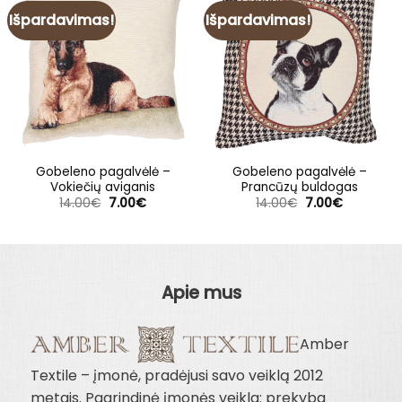
Išpardavimas!
Išpardavimas!
Gobeleno pagalvėlė –
Gobeleno pagalvėlė –
Vokiečių aviganis
Prancūzų buldogas
Original
Current
Original
Current
14.00
€
7.00
€
14.00
€
7.00
€
price
price
price
price
was:
is:
was:
is:
14.00€.
7.00€.
14.00€.
7.00€.
Apie mus
Amber
Textile – įmonė, pradėjusi savo veiklą 2012
metais. Pagrindinė įmonės veikla: prekyba