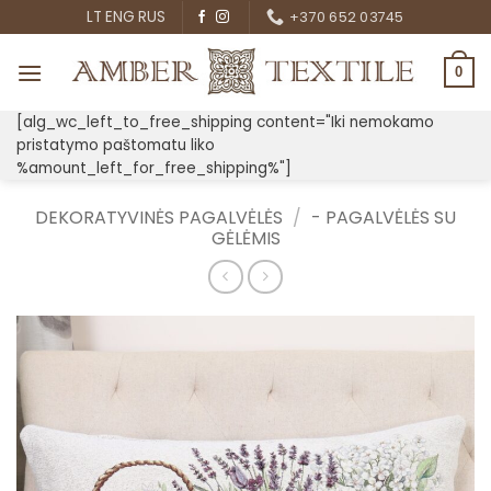
Skip
LT
ENG
RUS
+370 652 03745
to
content
0
[alg_wc_left_to_free_shipping content="Iki nemokamo
pristatymo paštomatu liko
%amount_left_for_free_shipping%"]
DEKORATYVINĖS PAGALVĖLĖS
/
- PAGALVĖLĖS SU
GĖLĖMIS