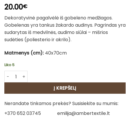
20.00
€
Dekoratyvinė pagalvėlė iš gobeleno medžiagos.
Gobelenas yra tankus žakardo audinys. Pagrindas yra
sudarytas iš medvilnės, audimo siūlai – mišrios
sudėties (poliesterio ir akrilo).
Matmenys (cm):
40x70cm
Liko 5
produkto kiekis: Dvipusis pagalvėles užvalkalas - Levandu
Į KREPŠELĮ
Nerandate tinkamos prekės? Susisiekite su mumis:
+370 652 03745
emilija@ambertextile.lt