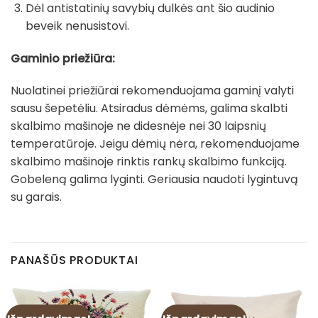
Dėl antistatinių savybių dulkės ant šio audinio
beveik nenusistovi.
Gaminio priežiūra:
Nuolatinei priežiūrai rekomenduojama gaminį valyti
sausu šepetėliu. Atsiradus dėmėms, galima skalbti
skalbimo mašinoje ne didesnėje nei 30 laipsnių
temperatūroje. Jeigu dėmių nėra, rekomenduojame
skalbimo mašinoje rinktis rankų skalbimo funkciją.
Gobeleną galima lyginti. Geriausia naudoti lygintuvą
su garais.
PANAŠŪS PRODUKTAI