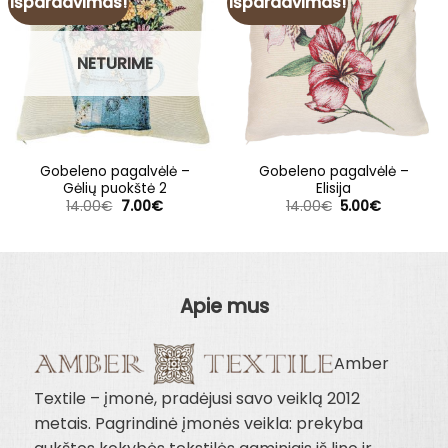
Išpardavimas!
Išpardavimas!
NETURIME
Gobeleno pagalvėlė –
Gobeleno pagalvėlė –
Gėlių puokštė 2
Elisija
Original
Current
Original
Current
14.00
€
7.00
€
14.00
€
5.00
€
price
price
price
price
was:
is:
was:
is:
14.00€.
7.00€.
14.00€.
5.00€.
Apie mus
Amber
Textile – įmonė, pradėjusi savo veiklą 2012
metais. Pagrindinė įmonės veikla: prekyba