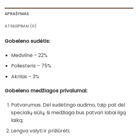
APRAŠYMAS
ATSILIEPIMAI (0)
Gobeleno sudėtis:
Medvilnė – 22%
Poliesteris – 75%
Akrilas – 3%
Gobeleno medžiagos privalumai:
Patvarumas. Dėl sudėtingo audimo, taip pat dėl
specialių siūlų, ši medžiaga bus patvari labai ilgą
laiką;
Lengva valyti ir prižiūrėti;