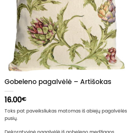
Gobeleno pagalvėlė – Artišokas
16.00
€
Toks pat paveiksliukas matomas iš abiejų pagalvėlės
pusių.
Dekoratyvinė pagalvėlė iš gobeleno medžiagos.