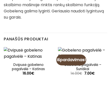
skalbimo mašinoje rinktis rankų skalbimo funkciją.
Gobeleną galima lyginti. Geriausia naudoti lygintuvą
su garais.
PANAŠŪS PRODUKTAI
Išpardavimas!
Dvipusė gobeleno
Gobeleno pagalvėlė –
pagalvėlė – Katinas
Šuniškai
Original
Current
16.00
€
14.00
€
7.00
€
price
price
was:
is:
14.00€.
7.00€.