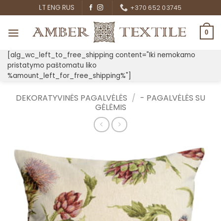
Skip
LT
ENG
RUS
+370 652 03745
to
content
0
[alg_wc_left_to_free_shipping content="Iki nemokamo
pristatymo paštomatu liko
%amount_left_for_free_shipping%"]
DEKORATYVINĖS PAGALVĖLĖS
/
- PAGALVĖLĖS SU
GĖLĖMIS