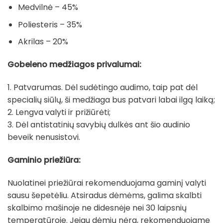
Medvilnė – 45%
Poliesteris – 35%
Akrilas – 20%
Gobeleno medžiagos privalumai:
1. Patvarumas. Dėl sudėtingo audimo, taip pat dėl
specialių siūlų, ši medžiaga bus patvari labai ilgą laiką;
2. Lengva valyti ir prižiūrėti;
3. Dėl antistatinių savybių dulkės ant šio audinio
beveik nenusistovi.
Gaminio priežiūra:
Nuolatinei priežiūrai rekomenduojama gaminį valyti
sausu šepetėliu. Atsiradus dėmėms, galima skalbti
skalbimo mašinoje ne didesnėje nei 30 laipsnių
temperatūroje. Jeigu dėmių nėra, rekomenduojame