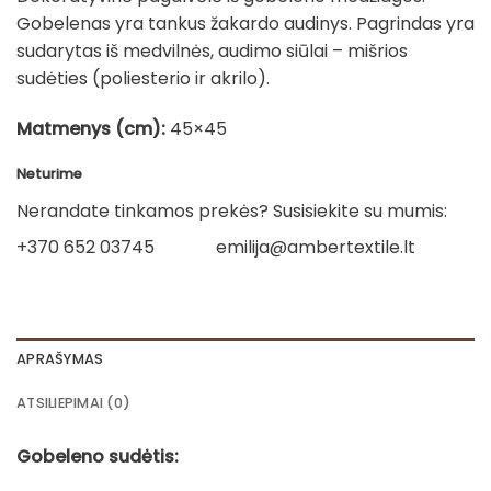
Gobelenas yra tankus žakardo audinys. Pagrindas yra
sudarytas iš medvilnės, audimo siūlai – mišrios
sudėties (poliesterio ir akrilo).
Matmenys (cm):
45×45
Neturime
Nerandate tinkamos prekės? Susisiekite su mumis:
+370 652 03745
emilija@ambertextile.lt
APRAŠYMAS
ATSILIEPIMAI (0)
Gobeleno sudėtis: