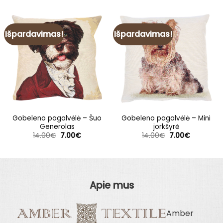
Išpardavimas!
Išpardavimas!
Gobeleno pagalvėlė – Šuo
Gobeleno pagalvėlė – Mini
Generolas
jorkšyrė
Original
Current
Original
Current
14.00
€
7.00
€
14.00
€
7.00
€
price
price
price
price
was:
is:
was:
is:
14.00€.
7.00€.
14.00€.
7.00€.
Apie mus
Amber