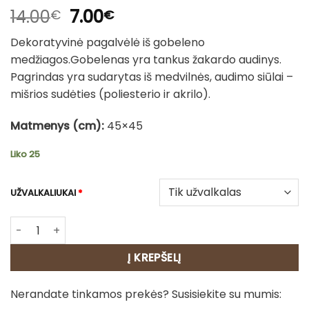
Original
Current
14.00
7.00
€
€
price
price
Dekoratyvinė pagalvėlė iš gobeleno
was:
is:
medžiagos.Gobelenas yra tankus žakardo audinys.
14.00€.
7.00€.
Pagrindas yra sudarytas iš medvilnės, audimo siūlai –
mišrios sudėties (poliesterio ir akrilo).
Matmenys (cm):
45×45
Liko 25
UŽVALKALIUKAI
*
produkto kiekis: Gobeleno pagalvėlė - Nykštukinis pinčeri
Į KREPŠELĮ
Nerandate tinkamos prekės? Susisiekite su mumis: