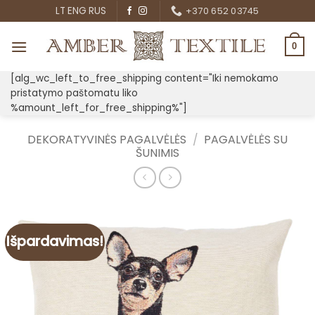
Skip
LT
ENG
RUS
+370 652 03745
to
content
0
[alg_wc_left_to_free_shipping content="Iki nemokamo
pristatymo paštomatu liko
%amount_left_for_free_shipping%"]
DEKORATYVINĖS PAGALVĖLĖS
/
PAGALVĖLĖS SU
ŠUNIMIS
Išpardavimas!