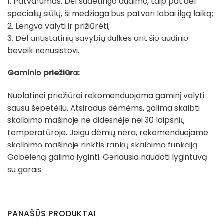
1. Patvarumas. Dėl sudėtingo audimo, taip pat dėl
specialių siūlų, ši medžiaga bus patvari labai ilgą laiką;
2. Lengva valyti ir prižiūrėti;
3. Dėl antistatinių savybių dulkės ant šio audinio
beveik nenusistovi.
Gaminio priežiūra:
Nuolatinei priežiūrai rekomenduojama gaminį valyti
sausu šepetėliu. Atsiradus dėmėms, galima skalbti
skalbimo mašinoje ne didesnėje nei 30 laipsnių
temperatūroje. Jeigu dėmių nėra, rekomenduojame
skalbimo mašinoje rinktis rankų skalbimo funkciją.
Gobeleną galima lyginti. Geriausia naudoti lygintuvą
su garais.
PANAŠŪS PRODUKTAI