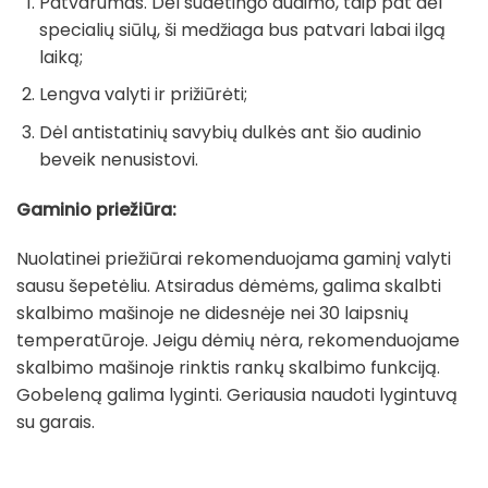
Patvarumas. Dėl sudėtingo audimo, taip pat dėl
specialių siūlų, ši medžiaga bus patvari labai ilgą
laiką;
Lengva valyti ir prižiūrėti;
Dėl antistatinių savybių dulkės ant šio audinio
beveik nenusistovi.
Gaminio priežiūra:
Nuolatinei priežiūrai rekomenduojama gaminį valyti
sausu šepetėliu. Atsiradus dėmėms, galima skalbti
skalbimo mašinoje ne didesnėje nei 30 laipsnių
temperatūroje. Jeigu dėmių nėra, rekomenduojame
skalbimo mašinoje rinktis rankų skalbimo funkciją.
Gobeleną galima lyginti. Geriausia naudoti lygintuvą
su garais.