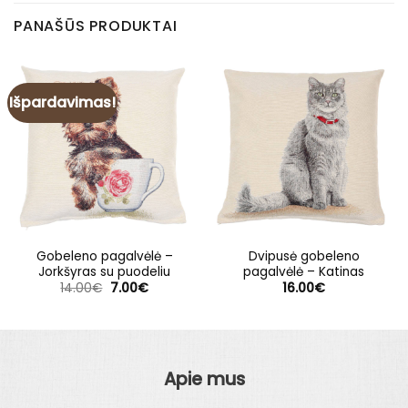
PANAŠŪS PRODUKTAI
Išpardavimas!
Gobeleno pagalvėlė –
Dvipusė gobeleno
Jorkšyras su puodeliu
pagalvėlė – Katinas
Original
Current
14.00
€
7.00
€
16.00
€
price
price
was:
is:
14.00€.
7.00€.
Apie mus