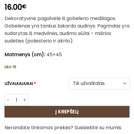
16.00
€
Dekoratyvinė pagalvėlė iš gobeleno medžiagos.
Gobelenas yra tankus žakardo audinys. Pagrindas yra
sudarytas iš medvilnės, audimo siūlai – mišrios
sudėties (poliesterio ir akrilo).
Matmenys (cm):
45×45
Liko 19
UŽVALKALIUKAI
*
produkto kiekis: Dvipusis pagalvėles užvalkalas - Pavasar
Į KREPŠELĮ
Nerandate tinkamos prekės? Susisiekite su mumis: