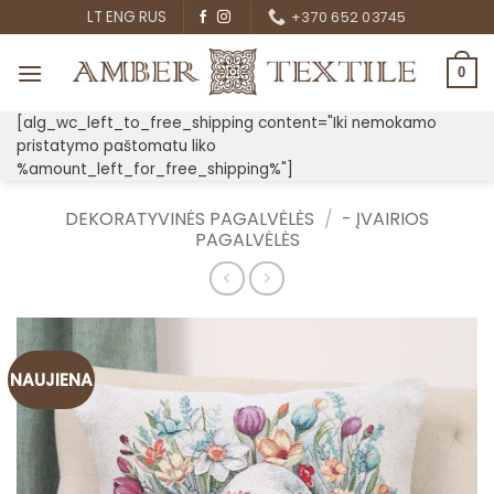
Skip
LT
ENG
RUS
+370 652 03745
to
content
0
[alg_wc_left_to_free_shipping content="Iki nemokamo
pristatymo paštomatu liko
%amount_left_for_free_shipping%"]
DEKORATYVINĖS PAGALVĖLĖS
/
- ĮVAIRIOS
PAGALVĖLĖS
NAUJIENA