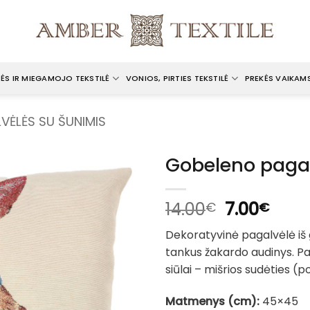
ĖS IR MIEGAMOJO TEKSTILĖ
VONIOS, PIRTIES TEKSTILĖ
PREKĖS VAIKAM
VĖLĖS SU ŠUNIMIS
Gobeleno paga
Original
Curr
14.00
7.00
€
€
price
pric
Dekoratyvinė pagalvėlė iš
was:
is:
tankus žakardo audinys. Pa
14.00€.
7.00
siūlai – mišrios sudėties (pol
Matmenys (cm):
45×45