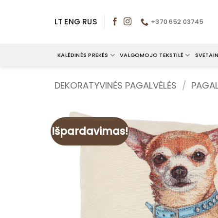
Skip
to
LT
ENG
RUS
+370 652 03745
content
KALĖDINĖS PREKĖS
VALGOMOJO TEKSTILĖ
SVETAIN
DEKORATYVINĖS PAGALVĖLĖS
/
PAGAL
Išpardavimas!