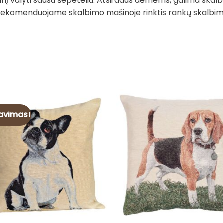
į valyti sausu šepetėliu. Atsiradus dėmėms, galima skalb
rekomenduojame skalbimo mašinoje rinktis rankų skalbimo 
avimas!