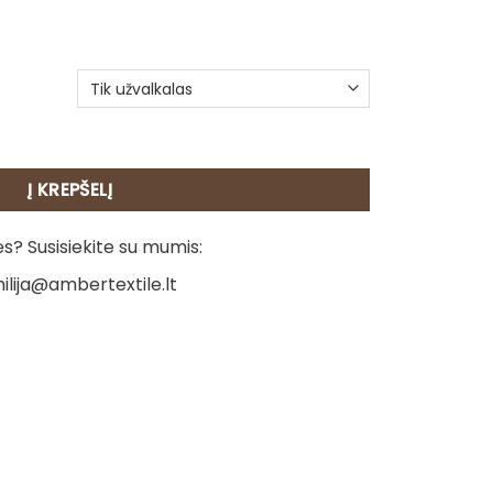
pagalvėlė - Čihuahua
Į KREPŠELĮ
? Susisiekite su mumis:
ilija@ambertextile.lt