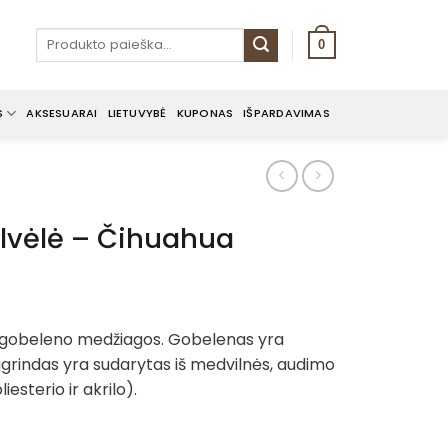
Ieškoti:
0
S
AKSESUARAI
LIETUVYBĖ
KUPONAS
IŠPARDAVIMAS
lvėlė – Čihuahua
ent
e
 gobeleno medžiagos. Gobelenas yra
grindas yra sudarytas iš medvilnės, audimo
€.
iesterio ir akrilo).