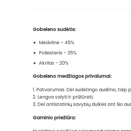
Gobeleno sudėtis:
Medvilnė – 45%
Poliesteris – 35%
Akrilas – 20%
Gobeleno medžiagos privalumai:
1. Patvarumas. Dėl sudėtingo audimo, taip pat
2. Lengva valyti ir prižiūrėti;
3. Dėl antistatinių savybių dulkės ant šio au
Gaminio priežiūra: