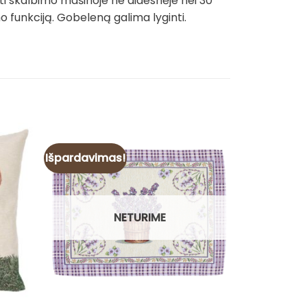
ti skalbimo mašinoje ne didesnėje nei 30
funkciją. Gobeleną galima lyginti.
Išpardavimas!
Išpardavim
NETURIME