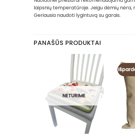
Nuolatinei priežiūrai rekomenduojama gamin
laipsnių temperatūroje. Jeigu dėmių nėra, 
Geriausia naudoti lygintuvą su garais.
PANAŠŪS PRODUKTAI
Išpard
NETURIME