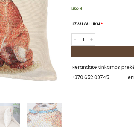
Liko 4
UŽVALKALIUKAI
*
produkto kiekis: Gobeleno 
Nerandate tinkamos prekės
+370 652 03745
em