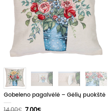
Gobeleno pagalvėlė – Gėlių puokštė
Original
Current
14.00
7.00
€
€