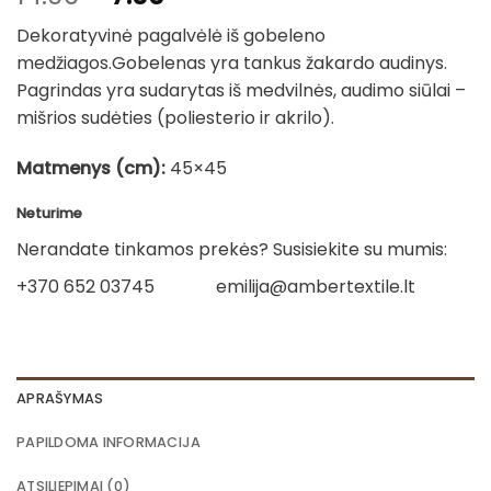
price
price
Dekoratyvinė pagalvėlė iš gobeleno
was:
is:
medžiagos.Gobelenas yra tankus žakardo audinys.
14.00€.
7.00€.
Pagrindas yra sudarytas iš medvilnės, audimo siūlai –
mišrios sudėties (poliesterio ir akrilo).
Matmenys (cm):
45×45
Neturime
Nerandate tinkamos prekės? Susisiekite su mumis:
+370 652 03745
emilija@ambertextile.lt
APRAŠYMAS
PAPILDOMA INFORMACIJA
ATSILIEPIMAI (0)