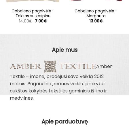
Gobeleno pagalvėlė –
Gobeleno pagalvėlė –
Taksas su kaspinu
Margarita
Original
Current
14.00
€
7.00
€
13.00
€
price
price
was:
is:
14.00€.
7.00€.
Apie mus
Amber
Textile – įmonė, pradėjusi savo veiklą 2012
metais. Pagrindinė įmonės veikla: prekyba
aukštos kokybės tekstilės gaminiais iš lino ir
medvilnės.
Apie parduotuvę