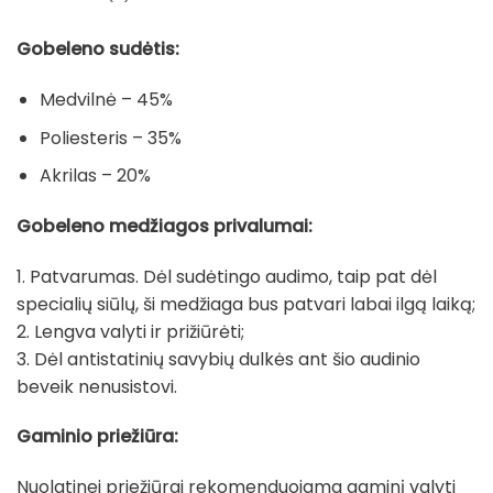
Gobeleno sudėtis:
Medvilnė – 45%
Poliesteris – 35%
Akrilas – 20%
Gobeleno medžiagos privalumai:
1. Patvarumas. Dėl sudėtingo audimo, taip pat dėl
specialių siūlų, ši medžiaga bus patvari labai ilgą laiką;
2. Lengva valyti ir prižiūrėti;
3. Dėl antistatinių savybių dulkės ant šio audinio
beveik nenusistovi.
Gaminio priežiūra:
Nuolatinei priežiūrai rekomenduojama gaminį valyti