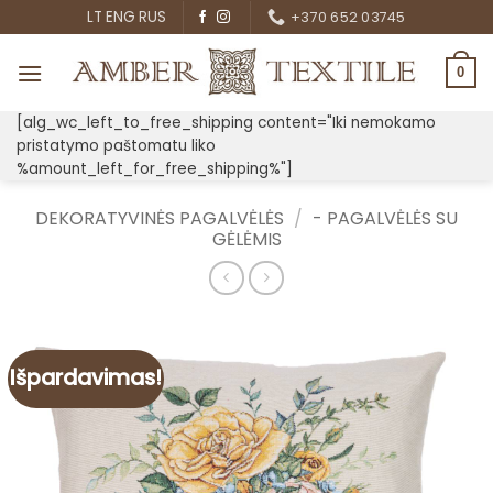
Skip
LT
ENG
RUS
+370 652 03745
to
content
0
[alg_wc_left_to_free_shipping content="Iki nemokamo
pristatymo paštomatu liko
%amount_left_for_free_shipping%"]
DEKORATYVINĖS PAGALVĖLĖS
/
- PAGALVĖLĖS SU
GĖLĖMIS
Išpardavimas!