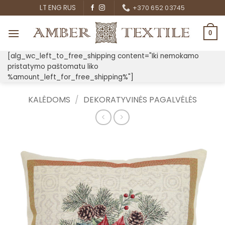
Skip
LT
ENG
RUS
+370 652 03745
to
content
0
[alg_wc_left_to_free_shipping content="Iki nemokamo
pristatymo paštomatu liko
%amount_left_for_free_shipping%"]
KALĖDOMS
/
DEKORATYVINĖS PAGALVĖLĖS