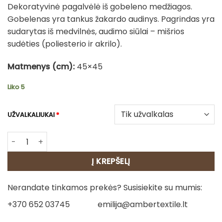
Dekoratyvinė pagalvėlė iš gobeleno medžiagos.
Gobelenas yra tankus žakardo audinys. Pagrindas yra
sudarytas iš medvilnės, audimo siūlai – mišrios
sudėties (poliesterio ir akrilo).
Matmenys (cm):
45×45
Liko 5
UŽVALKALIUKAI
*
produkto kiekis: Gobeleno pagalvėlė – Kalėdinė gėlė
Į KREPŠELĮ
Nerandate tinkamos prekės? Susisiekite su mumis:
+370 652 03745
emilija@ambertextile.lt