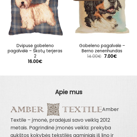
Dvipusė gobeleno
Gobeleno pagalvėlė –
pagalvėlė – Škotų terjeras
Berno zenenhundas
2
Original
Current
14.00
€
7.00
€
price
price
16.00
€
was:
is:
14.00€.
7.00€.
Apie mus
Amber
Textile – įmonė, pradėjusi savo veiklą 2012
metais. Pagrindinė įmonės veikla: prekyba
aukštos kokybės tekstilės gaminiais iš lino ir