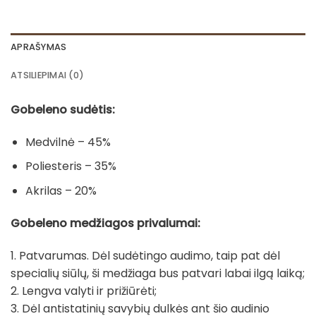
APRAŠYMAS
ATSILIEPIMAI (0)
Gobeleno sudėtis:
Medvilnė – 45%
Poliesteris – 35%
Akrilas – 20%
Gobeleno medžiagos privalumai:
1. Patvarumas. Dėl sudėtingo audimo, taip pat dėl
specialių siūlų, ši medžiaga bus patvari labai ilgą laiką;
2. Lengva valyti ir prižiūrėti;
3. Dėl antistatinių savybių dulkės ant šio audinio