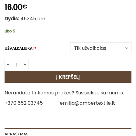
16.00
€
Dydis:
45×45 cm
Liko 5
UŽVALKALIUKAI
*
produkto kiekis: Dvipusė gobeleno pagalvėlė - Ilgaplaukis
Į KREPŠELĮ
Nerandate tinkamos prekės? Susisiekite su mumis:
+370 652 03745
emilija@ambertextile.lt
APRAŠYMAS