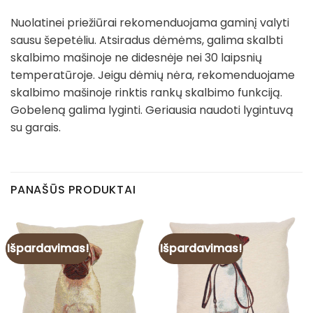
Nuolatinei priežiūrai rekomenduojama gaminį valyti
sausu šepetėliu. Atsiradus dėmėms, galima skalbti
skalbimo mašinoje ne didesnėje nei 30 laipsnių
temperatūroje. Jeigu dėmių nėra, rekomenduojame
skalbimo mašinoje rinktis rankų skalbimo funkciją.
Gobeleną galima lyginti. Geriausia naudoti lygintuvą
su garais.
PANAŠŪS PRODUKTAI
Išpardavimas!
Išpardavimas!