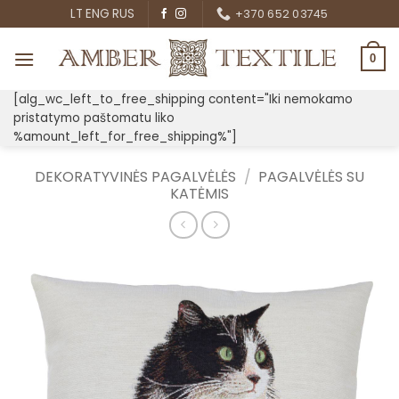
Skip
LT
ENG
RUS
+370 652 03745
to
content
0
[alg_wc_left_to_free_shipping content="Iki nemokamo
pristatymo paštomatu liko
%amount_left_for_free_shipping%"]
DEKORATYVINĖS PAGALVĖLĖS
/
PAGALVĖLĖS SU
KATĖMIS