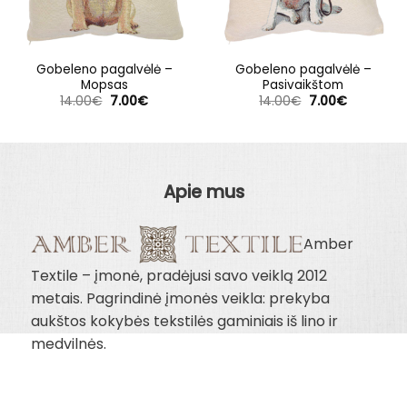
Gobeleno pagalvėlė –
Gobeleno pagalvėlė –
Mopsas
Pasivaikštom
Original
Current
Original
Current
14.00
€
7.00
€
14.00
€
7.00
€
price
price
price
price
was:
is:
was:
is:
14.00€.
7.00€.
14.00€.
7.00€.
Apie mus
Amber
Textile – įmonė, pradėjusi savo veiklą 2012
metais. Pagrindinė įmonės veikla: prekyba
aukštos kokybės tekstilės gaminiais iš lino ir
medvilnės.