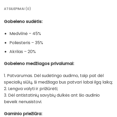
ATSILIEPIMAI (0)
Gobeleno sudėtis:
Medvilnė – 45%
Poliesteris – 35%
Akrilas – 20%
Gobeleno medžiagos privalumai:
1. Patvarumas. Dėl sudėtingo audimo, taip pat dėl
specialių siūlų, ši medžiaga bus patvari labai ilgą laiką;
2. Lengva valyti ir prižiūrėti;
3. Dėl antistatinių savybių dulkės ant šio audinio
beveik nenusistovi.
Gaminio priežiūra: