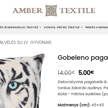
ĖS IR MIEGAMOJO TEKSTILĖ
VONIOS, PIRTIES TEKSTILĖ
PREKĖS VAIKAM
ALVĖLĖS SU ĮV. GYVŪNAIS
Gobeleno pagal
Original
Curr
14.00
5.00
€
€
price
pric
Dekoratyvinė pagalvėlė iš
was:
is:
tankus žakardo audinys. Pa
14.00€.
5.00
siūlai – mišrios sudėties (pol
Matmenys (cm):
45×45