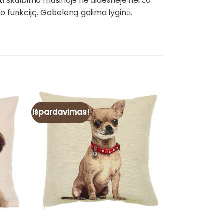
ti skalbimo mašinoje ne didesnėje nei 30
funkciją. Gobeleną galima lyginti.
Išpardavimas!
Išpardavim