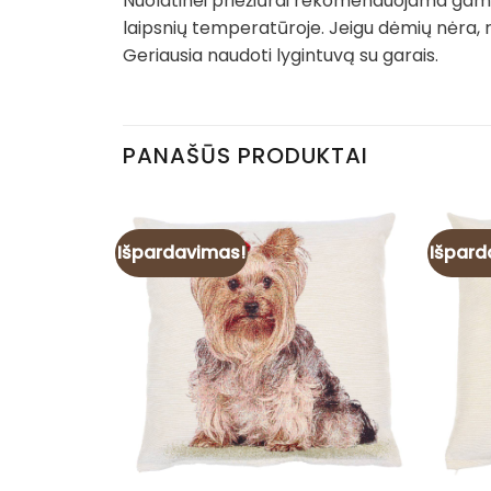
Nuolatinei priežiūrai rekomenduojama gamin
laipsnių temperatūroje. Jeigu dėmių nėra, 
Geriausia naudoti lygintuvą su garais.
PANAŠŪS PRODUKTAI
Išpardavimas!
Išpard