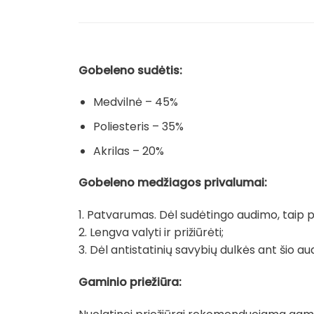
Gobeleno sudėtis:
Medvilnė – 45%
Poliesteris – 35%
Akrilas – 20%
Gobeleno medžiagos privalumai:
1. Patvarumas. Dėl sudėtingo audimo, taip pat
2. Lengva valyti ir prižiūrėti;
3. Dėl antistatinių savybių dulkės ant šio au
Gaminio priežiūra: