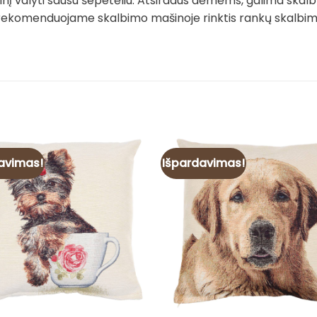
į valyti sausu šepetėliu. Atsiradus dėmėms, galima skalb
rekomenduojame skalbimo mašinoje rinktis rankų skalbimo 
avimas!
Išpardavimas!