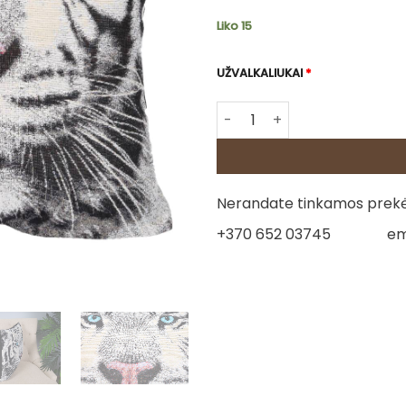
Liko 15
UŽVALKALIUKAI
*
produkto kiekis: Gobeleno p
Nerandate tinkamos prekės
+370 652 03745
em