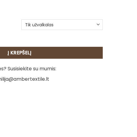
agalvėlė - Baltasis Tigras
Į KREPŠELĮ
? Susisiekite su mumis:
ilija@ambertextile.lt