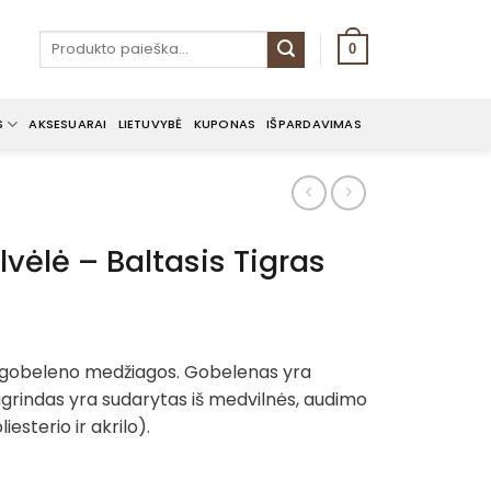
Ieškoti:
0
S
AKSESUARAI
LIETUVYBĖ
KUPONAS
IŠPARDAVIMAS
vėlė – Baltasis Tigras
ent
e
 gobeleno medžiagos. Gobelenas yra
grindas yra sudarytas iš medvilnės, audimo
€.
iesterio ir akrilo).