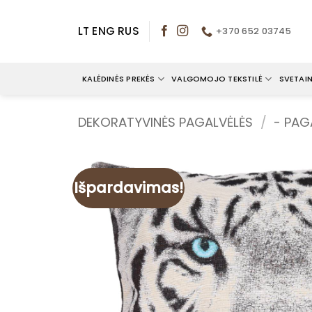
Skip
to
LT
ENG
RUS
+370 652 03745
content
KALĖDINĖS PREKĖS
VALGOMOJO TEKSTILĖ
SVETAIN
DEKORATYVINĖS PAGALVĖLĖS
/
- PAG
Išpardavimas!