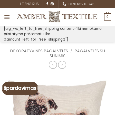
Skip
LT
ENG
RUS
+370 652 03745
to
content
0
[alg_wc_left_to_free_shipping content="Iki nemokamo
pristatymo paštomatu liko
%amount_left_for_free_shipping%"]
DEKORATYVINĖS PAGALVĖLĖS
/
PAGALVĖLĖS SU
ŠUNIMIS
Išpardavimas!