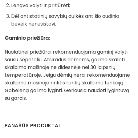
Lengva valyti ir prižiūrėti;
Dėl antistatinių savybių dulkės ant šio audinio
beveik nenusistovi.
Gaminio priežiūra:
Nuolatinei priežiūrai rekomenduojama gaminį valyti
sausu šepetėliu. Atsiradus dėmėms, galima skalbti
skalbimo mašinoje ne didesnėje nei 30 laipsnių
temperatūroje. Jeigu dėmių nėra, rekomenduojame
skalbimo mašinoje rinktis rankų skalbimo funkciją.
Gobeleną galima lyginti. Geriausia naudoti lygintuvą
su garais.
PANAŠŪS PRODUKTAI