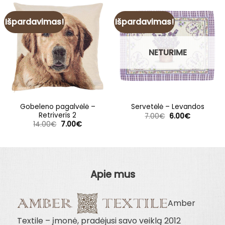
Išpardavimas!
Išpardavimas!
NETURIME
Gobeleno pagalvėlė –
Servetėlė – Levandos
Retriveris 2
Original
Current
7.00
€
6.00
€
price
price
Original
Current
14.00
€
7.00
€
was:
is:
price
price
7.00€.
6.00€.
was:
is:
14.00€.
7.00€.
Apie mus
Amber
Textile – įmonė, pradėjusi savo veiklą 2012