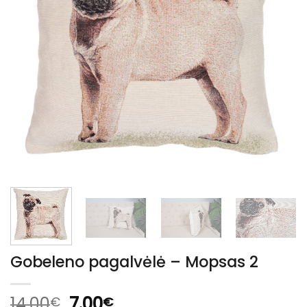
Gobeleno pagalvėlė – Mopsas 2
Original
Current
14.00
7.00
€
€