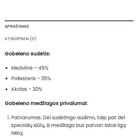
APRAŠYMAS
ATSILIEPIMAI (0)
Gobeleno sudėtis:
Medvilnė – 45%
Poliesteris – 35%
Akrilas – 20%
Gobeleno medžiagos privalumai:
Patvarumas. Dėl sudėtingo audimo, taip pat dėl
specialių siūlų, ši medžiaga bus patvari labai ilgą
laiką;