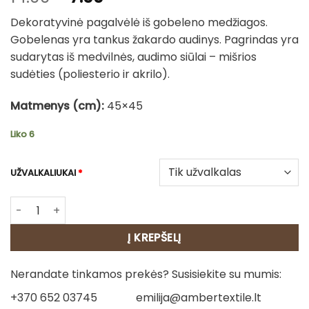
price
price
Dekoratyvinė pagalvėlė iš gobeleno medžiagos.
was:
is:
Gobelenas yra tankus žakardo audinys. Pagrindas yra
14.00€.
7.00€.
sudarytas iš medvilnės, audimo siūlai – mišrios
sudėties (poliesterio ir akrilo).
Matmenys (cm):
45×45
Liko 6
UŽVALKALIUKAI
*
produkto kiekis: Gobeleno pagalvėlė – Mopsas 2
Į KREPŠELĮ
Nerandate tinkamos prekės? Susisiekite su mumis:
+370 652 03745
emilija@ambertextile.lt