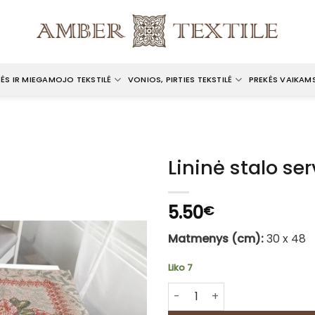
ĖS IR MIEGAMOJO TEKSTILĖ
VONIOS, PIRTIES TEKSTILĖ
PREKĖS VAIKAM
Lininė stalo se
5.50
€
Matmenys (cm):
30 x 48
Liko 7
produkto kiekis: Lininė stalo