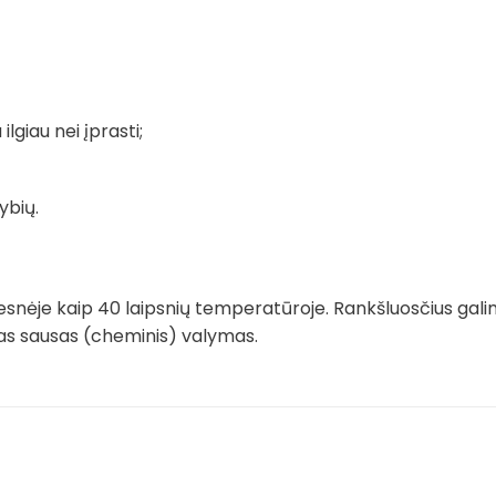
ilgiau nei įprasti;
ybių.
snėje kaip 40 laipsnių temperatūroje. Rankšluosčius gali
imas sausas (cheminis) valymas.