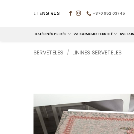
Skip
to
LT
ENG
RUS
+370 652 03745
content
KALĖDINĖS PREKĖS
VALGOMOJO TEKSTILĖ
SVETAIN
SERVETĖLĖS
/
LININĖS SERVETĖLĖS