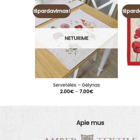
Išpardavimas!
Išpard
NETURIME
Servetėlės – Gėlynas
Price
2.00
€
–
7.00
€
range:
2.00€
through
7.00€
Apie mus