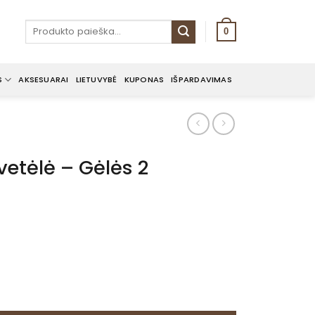
Ieškoti:
0
S
AKSESUARAI
LIETUVYBĖ
KUPONAS
IŠPARDAVIMAS
rvetėlė – Gėlės 2
 servetėlė - Gėlės 2