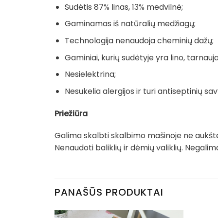
Sudėtis 87% linas, 13% medvilnė;
Gaminamas iš natūralių medžiagų;
Technologija nenaudoja cheminių dažų;
Gaminiai, kurių sudėtyje yra lino, tarnauja 
Nesielektrina;
Nesukelia alergijos ir turi antiseptinių sav
Priežiūra
Galima skalbti skalbimo mašinoje ne aukšte
Nenaudoti baliklių ir dėmių valiklių. Negal
PANAŠŪS PRODUKTAI