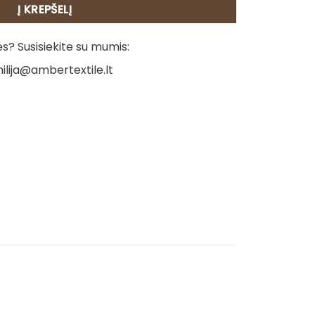
Į KREPŠELĮ
? Susisiekite su mumis:
ilija@ambertextile.lt