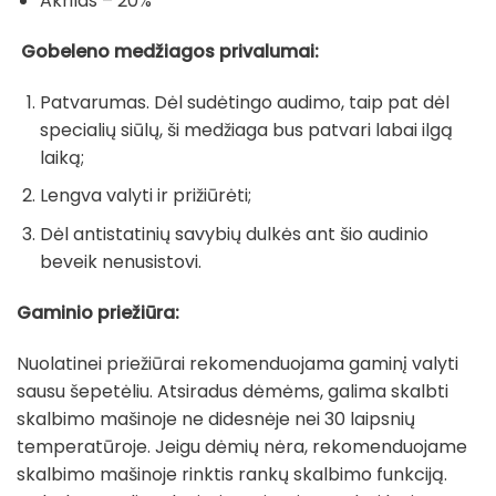
Akrilas – 20%
Gobeleno medžiagos privalumai:
Patvarumas. Dėl sudėtingo audimo, taip pat dėl
specialių siūlų, ši medžiaga bus patvari labai ilgą
laiką;
Lengva valyti ir prižiūrėti;
Dėl antistatinių savybių dulkės ant šio audinio
beveik nenusistovi.
Gaminio priežiūra:
Nuolatinei priežiūrai rekomenduojama gaminį valyti
sausu šepetėliu. Atsiradus dėmėms, galima skalbti
skalbimo mašinoje ne didesnėje nei 30 laipsnių
temperatūroje. Jeigu dėmių nėra, rekomenduojame
skalbimo mašinoje rinktis rankų skalbimo funkciją.