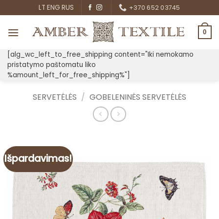
Skip
LT
ENG
RUS
+370 652 03745
to
content
0
[alg_wc_left_to_free_shipping content="Iki nemokamo
pristatymo paštomatu liko
%amount_left_for_free_shipping%"]
SERVETĖLĖS
/
GOBELENINĖS SERVETĖLĖS
Išpardavimas!