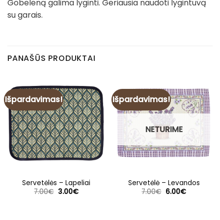
Gobeleną galima lyginti. Geriausia naudoti lygintuvą
su garais.
PANAŠŪS PRODUKTAI
Išpardavimas!
Išpardavimas!
NETURIME
Servetėlės – Lapeliai
Servetėlė – Levandos
Original
Current
Original
Current
7.00
€
3.00
€
7.00
€
6.00
€
price
price
price
price
was:
is:
was:
is:
7.00€.
3.00€.
7.00€.
6.00€.