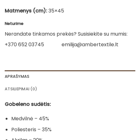
Matmenys (cm):
35×45
Neturime
Nerandate tinkamos prekės? Susisiekite su mumis:
+370 652 03745
emilija@ambertextile.lt
APRAŠYMAS
ATSILIEPIMAI (0)
Gobeleno sudėtis:
Medvilnė – 45%
Poliesteris – 35%