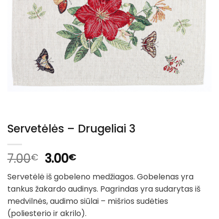
Servetėlės – Drugeliai 3
Original
Current
7.00
3.00
€
€
price
price
Servetėlė iš gobeleno medžiagos. Gobelenas yra
was:
is:
tankus žakardo audinys. Pagrindas yra sudarytas iš
7.00€.
3.00€.
medvilnės, audimo siūlai – mišrios sudėties
(poliesterio ir akrilo).